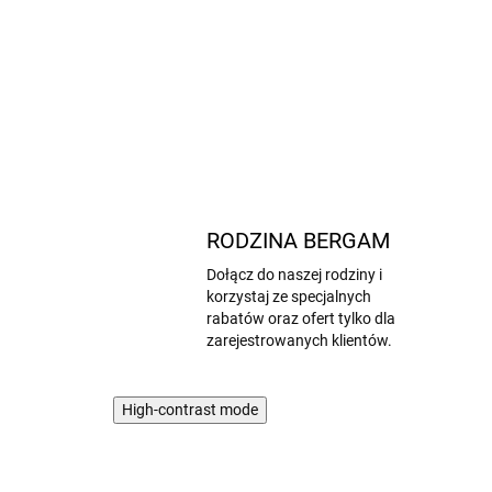
i
e
ż
ą
z
m
e
r
RODZINA BERGAM
y
Dołącz do naszej rodziny i
n
korzystaj ze specjalnych
o
rabatów oraz ofert tylko dla
d
zarejestrowanych klientów.
l
a
High-contrast mode
d
z