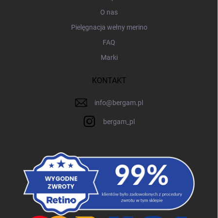
O nas
Pielęgnacja wełny merino
FAQ
Marki
KONTAKT
info
@
bergam.pl
bergam_pl