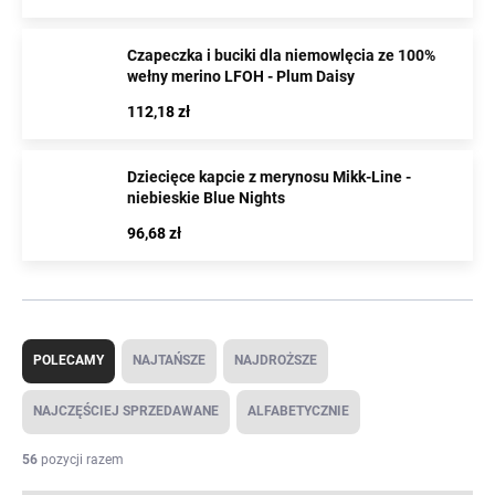
Sterntaler,
gdzie wszyscy patrzą na świat jak dzieci,
słuchają jak dzieci i czują się jak dzieci. Tylko tak mogą
Czapeczka i buciki dla niemowlęcia ze 100%
wełny merino LFOH - Plum Daisy
zrozumieć dziecięcą duszę.
112,18 zł
Dziecięce kapcie z merynosu Mikk-Line -
niebieskie Blue Nights
96,68 zł
S
o
POLECAMY
NAJTAŃSZE
NAJDROŻSZE
r
t
NAJCZĘŚCIEJ SPRZEDAWANE
ALFABETYCZNIE
o
w
56
pozycji razem
a