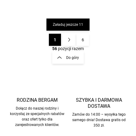
Załaduj jeszcze 11
1
6
K
P
o
a
56
pozycji razem
n
g
Do góry
t
i
r
n
o
a
l
c
k
i
j
l
a
i
RODZINA BERGAM
SZYBKA I DARMOWA
s
DOSTAWA
Dołącz do naszej rodziny i
t
korzystaj ze specjalnych rabatów
Zamów do 14:00 – wysyłka tego
y
oraz ofert tylko dla
samego dnia! Dostawa gratis od
zarejestrowanych klientów.
350 zł.