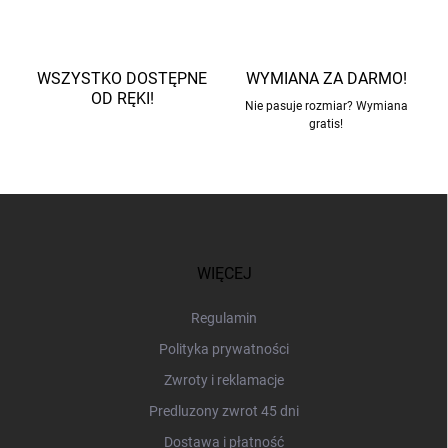
WSZYSTKO DOSTĘPNE
WYMIANA ZA DARMO!
OD RĘKI!
Nie pasuje rozmiar? Wymiana
gratis!
S
t
o
p
WIĘCEJ
k
a
Regulamin
Polityka prywatności
Zwroty i reklamacje
Predluzony zwrot 45 dni
Dostawa i płatność