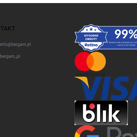
TAKT
info
@
bergam.pl
bergam_pl