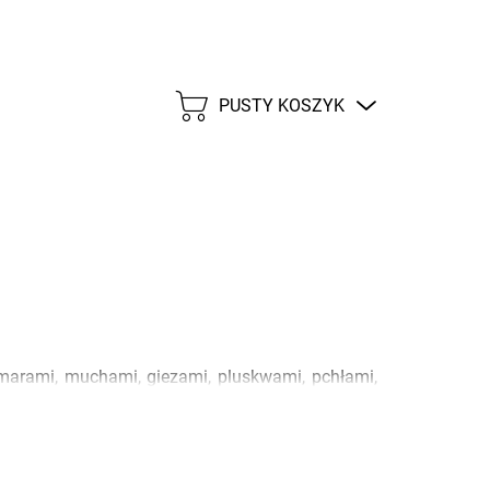
PUSTY KOSZYK
KOSZYK
omarami, muchami, giezami, pluskwami, pchłami,
asycznych repelentach. Chroniona i jednocześnie