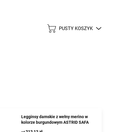
PUSTY KOSZYK
KOSZYK
Legginsy damskie z wełny merino w
kolorze burgundowym ASTRID SAFA
212,12 zł