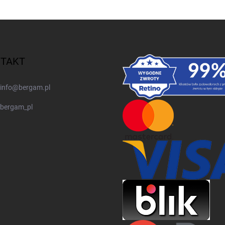
TAKT
info
@
bergam.pl
bergam_pl