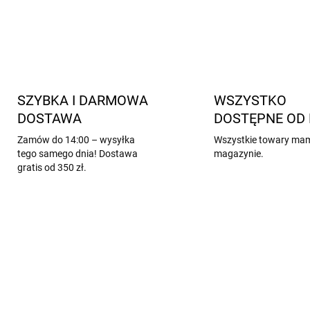
K
o
n
t
r
SZYBKA I DARMOWA
WSZYSTKO
o
DOSTAWA
DOSTĘPNE OD 
l
k
Zamów do 14:00 – wysyłka
Wszystkie towary ma
i
tego samego dnia! Dostawa
magazynie.
l
gratis od 350 zł.
i
s
t
y