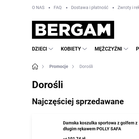
Przejść
O NAS
FAQ
Dostawa i płatność
Zwroty i r
do
treści
DZIECI
KOBIETY
MĘŻCZYŹNI
Home
Promocje
Dorośli
Dorośli
Najczęściej sprzedawane
Damska koszulka sportowa z golfem z
długim rękawem POLLY SAFA
101,74 zł