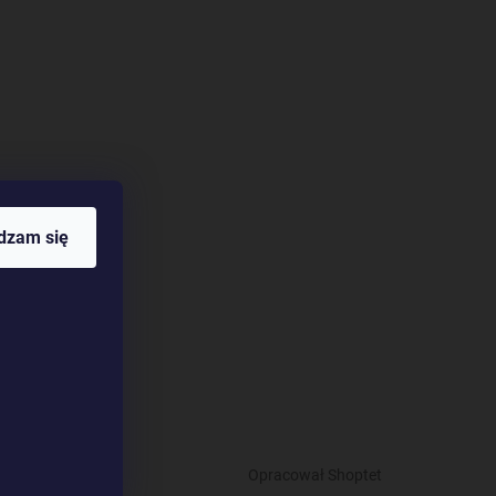
dzam się
Opracował Shoptet