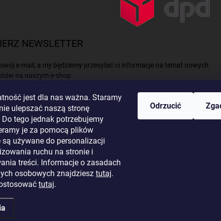
IERZ NEWSLETTER
swój e-mail, a my będziemy przesyłać ci informacje na temat nowych
któw na naszym e-shop.
tność jest dla nas ważna. Staramy
L
Odrzucić
Zga
nie ulepszać naszą stronę
. Do tego jednak potrzebujemy
eramy je za pomocą plików
e są używane do personalizacji
izowania ruchu na stronie i
c e-mail, akceptujesz
politykę prywatności.
nia treści. Informacje o zasadach
oguj się
nych osobowych znajdziesz
tutaj
.
dostosować
tutaj
.
ia
e.
Edytuj ustawienia plików cookie