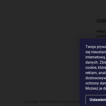
ODB
Wpisz 
produ
Twoja prywa
E-MAI
się nieustan
internetową
danych. Zbi
cookie, któr
reklam, anal
Podają
dostosowywa
Zal
ochrony da
Możesz je 
Ustawien
Copyright 2026
BERGAM
. Wszystkie prawa zastrzeżon