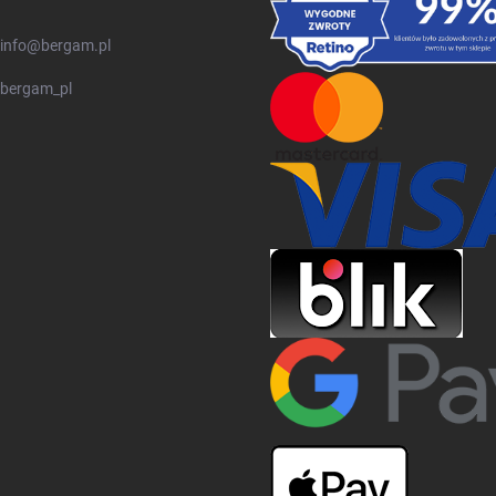
info
@
bergam.pl
bergam_pl