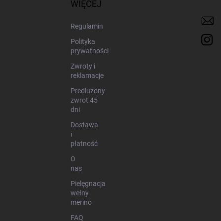
k
WIĘCEJ
a
Regulamin
Polityka
prywatności
Zwroty i
reklamacje
Predluzony
zwrot 45
dni
Dostawa
i
płatność
O
nas
Pielęgnacja
wełny
merino
FAQ