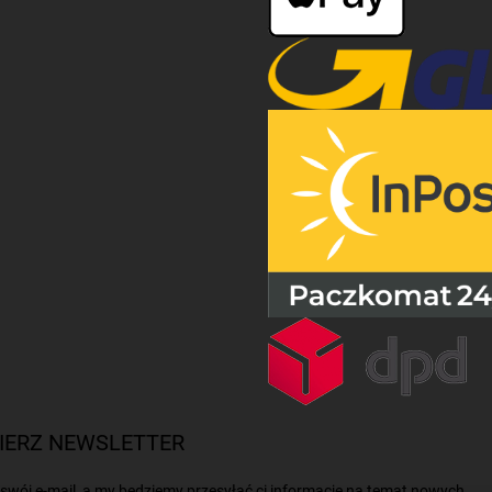
IERZ NEWSLETTER
swój e-mail, a my będziemy przesyłać ci informacje na temat nowych