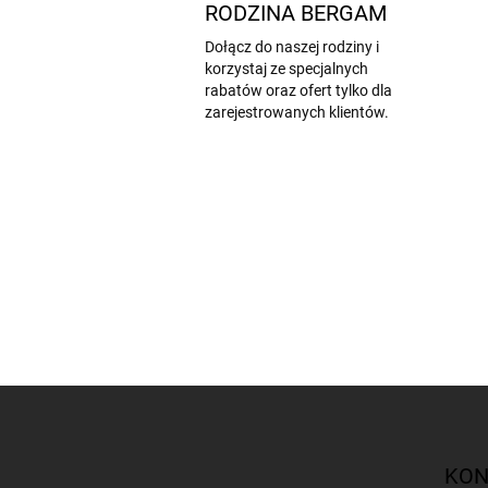
RODZINA BERGAM
Dołącz do naszej rodziny i
korzystaj ze specjalnych
rabatów oraz ofert tylko dla
zarejestrowanych klientów.
S
t
o
p
KON