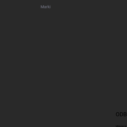
Marki
ODB
Wpisz 