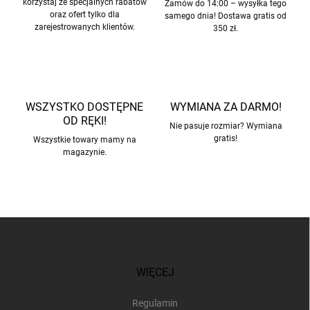
korzystaj ze specjalnych rabatów
Zamów do 14:00 – wysyłka tego
y
oraz ofert tylko dla
samego dnia! Dostawa gratis od
zarejestrowanych klientów.
350 zł.
WSZYSTKO DOSTĘPNE
WYMIANA ZA DARMO!
OD RĘKI!
Nie pasuje rozmiar? Wymiana
gratis!
Wszystkie towary mamy na
magazynie.
S
t
o
p
WIĘCEJ
k
a
Regulamin