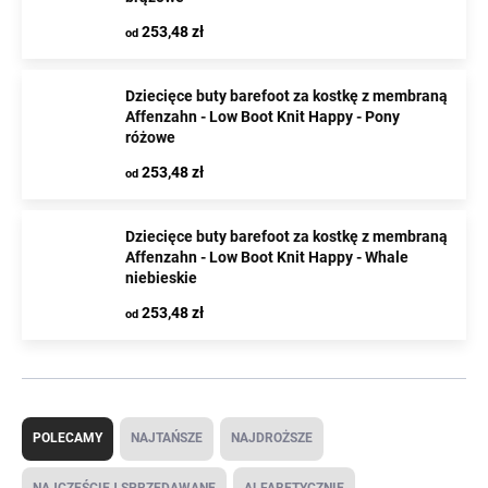
253,48 zł
od
Dziecięce buty barefoot za kostkę z membraną
Affenzahn - Low Boot Knit Happy - Pony
różowe
253,48 zł
od
Dziecięce buty barefoot za kostkę z membraną
Affenzahn - Low Boot Knit Happy - Whale
niebieskie
253,48 zł
od
S
o
POLECAMY
NAJTAŃSZE
NAJDROŻSZE
r
t