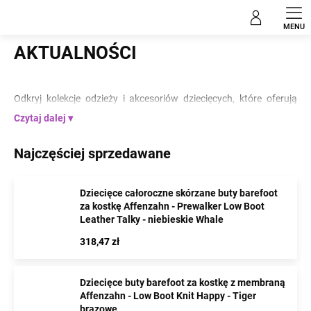
Przejść
Dzieci
do
treści
AKTUALNOŚCI
Odkryj kolekcje odzieży i akcesoriów dziecięcych, które oferują
najnowsze wzory i trendy.
Czytaj dalej
Najczęściej sprzedawane
Dziecięce całoroczne skórzane buty barefoot
za kostkę Affenzahn - Prewalker Low Boot
Leather Talky - niebieskie Whale
318,47 zł
Dziecięce buty barefoot za kostkę z membraną
Affenzahn - Low Boot Knit Happy - Tiger
brązowe