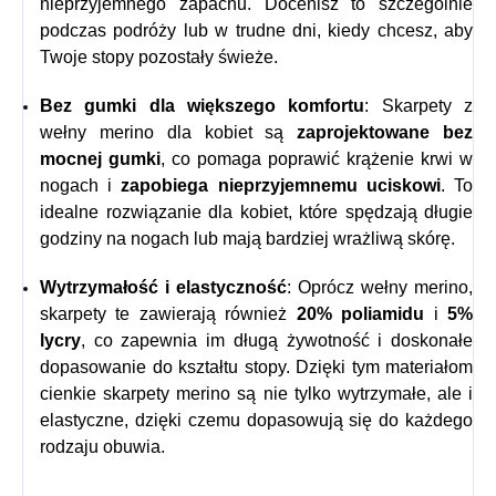
nieprzyjemnego zapachu. Docenisz to szczególnie
podczas podróży lub w trudne dni, kiedy chcesz, aby
Twoje stopy pozostały świeże.
Bez gumki dla większego komfortu
: Skarpety z
wełny merino dla kobiet są
zaprojektowane bez
mocnej gumki
, co pomaga poprawić krążenie krwi w
nogach i
zapobiega nieprzyjemnemu uciskowi
. To
idealne rozwiązanie dla kobiet, które spędzają długie
godziny na nogach lub mają bardziej wrażliwą skórę.
Wytrzymałość i elastyczność
: Oprócz wełny merino,
skarpety te zawierają również
20% poliamidu
i
5%
lycry
, co zapewnia im długą żywotność i doskonałe
dopasowanie do kształtu stopy. Dzięki tym materiałom
cienkie skarpety merino
są nie tylko wytrzymałe, ale i
elastyczne, dzięki czemu dopasowują się do każdego
rodzaju obuwia.