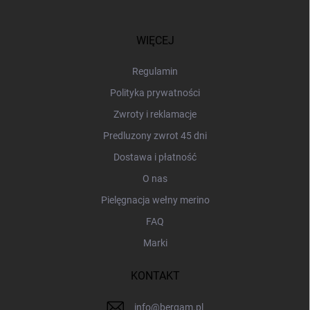
t
o
p
WIĘCEJ
k
a
Regulamin
Polityka prywatności
Zwroty i reklamacje
Predluzony zwrot 45 dni
Dostawa i płatność
O nas
Pielęgnacja wełny merino
FAQ
Marki
KONTAKT
info
@
bergam.pl