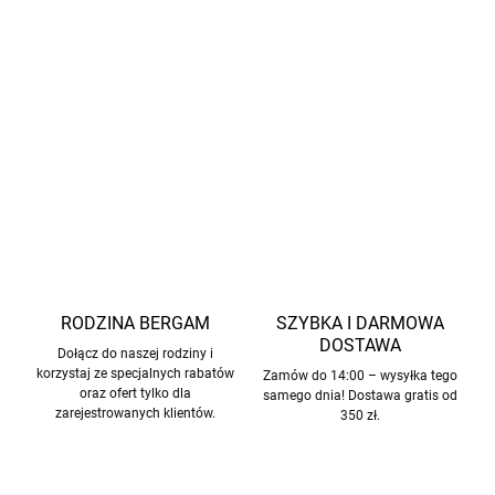
Wykonane z wysokiej jakości wełny merino
bez
mulesingu,
z naciskiem na
etyczne podejście do hodowli
i delikatne traktowanie zwierząt.
INFORMACJE SZCZEGÓŁOWE
ZADAJ PYTANIE
POWIADOM MNIE
RODZINA BERGAM
SZYBKA I DARMOWA
DOSTAWA
Dołącz do naszej rodziny i
korzystaj ze specjalnych rabatów
Zamów do 14:00 – wysyłka tego
oraz ofert tylko dla
samego dnia! Dostawa gratis od
zarejestrowanych klientów.
350 zł.