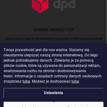
ODBIERZ NEWSLETTER
Wpisz swój e-mail, a my będziemy przesyłać ci informacje na temat
nowych produktów na naszym e-shop.
Twoja prywatność jest dla nas ważna. Staramy się
nieustannie ulepszać naszą stronę internetową. Do tego
E-MAIL
jednak potrzebujemy danych. Zbieramy je za pomocą
plików cookie, które są używane do personalizacji reklam,
analizowania ruchu na stronie i dostosowywania
treści. Informacje o zasadach ochrony danych osobowych
Podając e-mail, akceptujesz
politykę prywatności.
znajdziesz
tutaj
. Możesz je dostosować
tutaj
.
Zaloguj się
Ustawienia
Copyright 2026
BERGAM
. Wszystkie prawa zastrzeżone.
Edytuj ustawienia
plików cookie