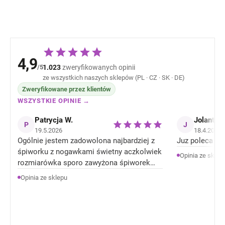
4,9
/5
1.023
zweryfikowanych opinii
ze wszystkich naszych sklepów (PL · CZ · SK · DE)
Zweryfikowane przez klientów
WSZYSTKIE OPINIE →
Patrycja W.
Jolanta J
P
J
19.5.2026
18.4.2026
Ogólnie jestem zadowolona najbardziej z
Juz poleca zn
śpiworku z nogawkami świetny aczkolwiek
Opinia ze sklep
rozmiarówka sporo zawyżona śpiworek
rozmiar 92 jest jak 104 rozmiar . Ale
Opinia ze sklepu
Ogólnie jestem zadowolona z produktów.