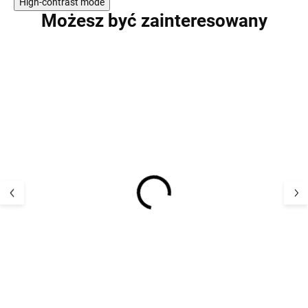
High-contrast mode
Możesz być zainteresowany
WYPRZEDAŻ
Dziecięce, skór
Merino kombinezon
różowe, barefoo
dziecięcy z kapturem
(buciki) z aplik
Wheat - jasny liliowy
Dust EN FANT
117,44 
325,54 zł