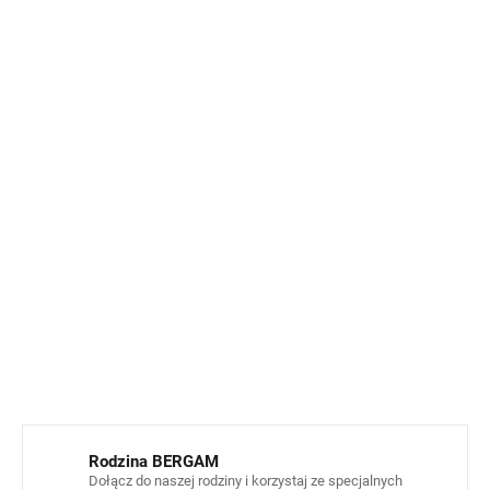
Skład materiałowy:
75% bawełna, 20% poliamid, 5%
lycra.
Bezuciskowy ściągacz:
Poprawia krążenie krwi i
zwiększa komfort przez cały dzień.
Praktyczne opakowanie:
Skarpetki są dostarczane w
opakowaniu po dwie pary.
Wysoka wytrzymałość:
Dzięki połączeniu materiałów
skarpetki dłużej zachowują swój kształt.
Pielęgnacja:
Prać w pralce w temperaturze 40 °C. Nie
suszyć w suszarce bębnowej.
INFORMACJE SZCZEGÓŁOWE
ZADAJ PYTANIE
POWIADOM MNIE
Rodzina BERGAM
Dołącz do naszej rodziny i korzystaj ze specjalnych