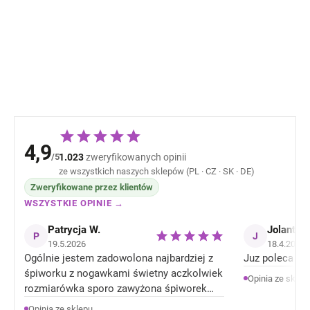
dziecięcy z kapturem
zamek błyskawi
Wheat - jasny liliowy
bez kaptura wy
beżowy Melang
325,54 zł
342,90 
Offwhite Mikk-L
NOOS
4,9
/5
1.023
zweryfikowanych opinii
ze wszystkich naszych sklepów (PL · CZ · SK · DE)
Zweryfikowane przez klientów
WSZYSTKIE OPINIE →
Patrycja W.
Jolanta J
P
J
19.5.2026
18.4.2026
Ogólnie jestem zadowolona najbardziej z
Juz poleca zn
śpiworku z nogawkami świetny aczkolwiek
Opinia ze sklep
rozmiarówka sporo zawyżona śpiworek
rozmiar 92 jest jak 104 rozmiar . Ale
Opinia ze sklepu