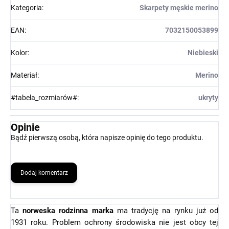
Kategoria
:
Skarpety męskie merino
EAN
:
7032150053899
Kolor
:
Niebieski
Materiał
:
Merino
#tabela_rozmiarów#
:
ukryty
Opinie
Bądź pierwszą osobą, która napisze opinię do tego produktu.
Dodaj komentarz
Ta
norweska rodzinna marka
ma tradycję na rynku już od
1931 roku. Problem ochrony środowiska nie jest obcy tej