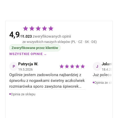
4,9
/5
1.023
zweryfikowanych opinii
ze wszystkich naszych sklepów (PL · CZ · SK · DE)
Zweryfikowane przez klientów
WSZYSTKIE OPINIE →
Patrycja W.
Jolanta J
P
J
19.5.2026
18.4.2026
Ogólnie jestem zadowolona najbardziej z
Juz poleca zn
śpiworku z nogawkami świetny aczkolwiek
Opinia ze sklep
rozmiarówka sporo zawyżona śpiworek
rozmiar 92 jest jak 104 rozmiar . Ale
Opinia ze sklepu
Ogólnie jestem zadowolona z produktów.