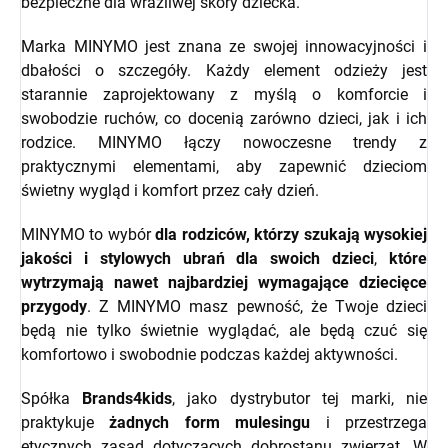
bezpieczne dla wrażliwej skóry dziecka.
Marka MINYMO jest znana ze swojej innowacyjności i
dbałości o szczegóły. Każdy element odzieży jest
starannie zaprojektowany z myślą o komforcie i
swobodzie ruchów, co docenią zarówno dzieci, jak i ich
rodzice. MINYMO łączy nowoczesne trendy z
praktycznymi elementami, aby zapewnić dzieciom
świetny wygląd i komfort przez cały dzień.
MINYMO to wybór
dla rodziców, którzy szukają wysokiej
jakości i stylowych ubrań dla swoich dzieci
,
które
wytrzymają nawet najbardziej wymagające dziecięce
przygody
. Z MINYMO masz pewność, że Twoje dzieci
będą nie tylko świetnie wyglądać, ale będą czuć się
komfortowo i swobodnie podczas każdej aktywności.
Spółka
Brands4kids
, jako dystrybutor tej marki, nie
praktykuje
żadnych form mulesingu
i przestrzega
etycznych zasad dotyczących dobrostanu zwierząt.
W