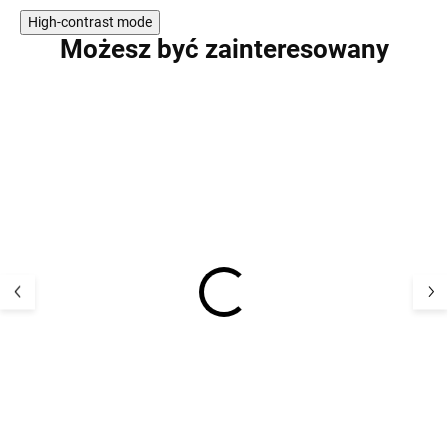
High-contrast mode
Możesz być zainteresowany
5 par skarpetek
5 par bambuso
bambusowych Minymo z
skarpetek z do
domieszką wełny - Dark
wełny Minymo -
Navy
Burnished Lilac
128,05 zł
128,05 