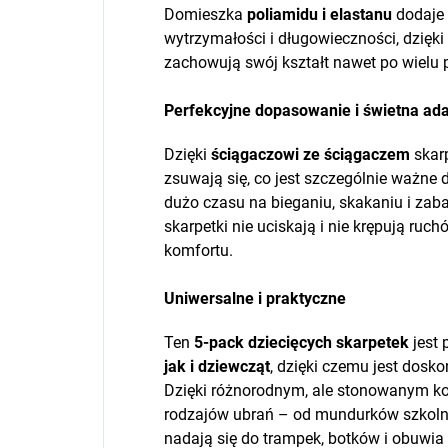
Domieszka
poliamidu i elastanu
dodaje 
wytrzymałości i długowieczności, dzięki 
zachowują swój kształt nawet po wielu 
Perfekcyjne dopasowanie i świetna ada
Dzięki
ściągaczowi ze ściągaczem
skarp
zsuwają się, co jest szczególnie ważne 
dużo czasu na bieganiu, skakaniu i zab
skarpetki nie uciskają i nie krępują ruc
komfortu.
Uniwersalne i praktyczne
Ten
5-pack dziecięcych skarpetek
jest
jak i dziewcząt
, dzięki czemu jest dos
Dzięki różnorodnym, ale stonowanym k
rodzajów ubrań – od mundurków szkolny
nadają się do trampek, botków i obuwi