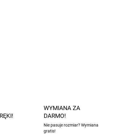
rpet dziecięcych w pięknych kolorach
ciągacz
zapewnia idealne dopasowanie i wygodę
eriał
– 78% bawełna, 20% poliamid, 2% elastan
– bezpieczne dla skóry dziecka
tandard 100
ZADAJ PYTANIE
POWIADOM MNIE
WYMIANA ZA
RĘKI!
DARMO!
Nie pasuje rozmiar? Wymiana
gratis!