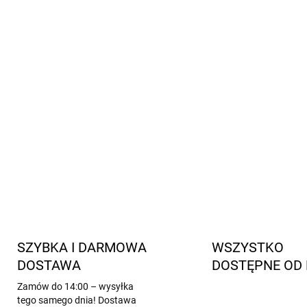
5 par
wysokiej jakości ska
Elastyczny, prążkowany ś
noszenia
Miękki i oddychający mat
Certyfikat OEKO-TEX® S
Kod produktu
- 5077
INFORMACJE SZCZEGÓŁOWE
SZYBKA I DARMOWA
WSZYSTKO
DOSTAWA
DOSTĘPNE OD 
Zamów do 14:00 – wysyłka
tego samego dnia! Dostawa