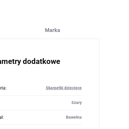
Marka
ametry dodatkowe
ria
:
Skarpetki dziecięce
Szary
ał
:
Bawełna