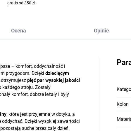
gratis od 350 zł.
Ocena
Opinie
Par
lepsze – komfort, oddychalność i
nym przygodom. Dzięki
dziecięcym
otrzymujesz
pięć par wysokiej jakości
o każdego stroju. Zostały
Katego
ały komfort, dobrze leżały i były
Kolor
:
łny
, która jest przyjemna w dotyku, a
Materi
 oddychać. Dzięki wysokiej zawartości
 pozostają suche przez cały dzień.