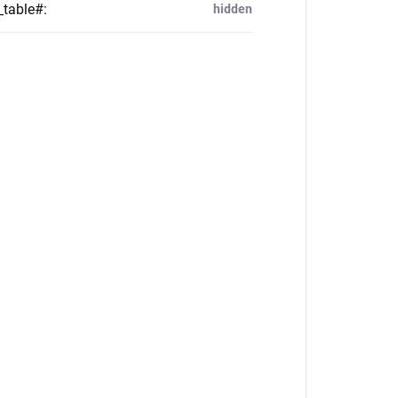
_table#
:
hidden