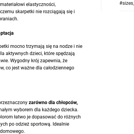
#sizes
materiałowi elastyczności,
czemu skarpetki nie rozciągają się i
praniach.
ptacja
etki mocno trzymają się na nodze i nie
dla aktywnych dzieci, które spędzają
awie. Wygodny krój zapewnia, że
hów, co jest ważne dla całodziennego
 przeznaczony
zarówno dla chłopców,
konałym wyborem dla każdego dziecka.
olorom łatwo je dopasować do różnych
ch po odzież sportową. Idealnie
a domowego.