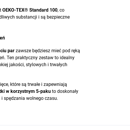
at
OEKO-TEX® Standard 100
, co
liwych substancji i są bezpieczne
ień
ciu par
zawsze będziesz mieć pod ręką
eń. Ten praktyczny zestaw to idealny
ej jakości, stylowych i trwałych
ięce, które są trwałe i zapewniają
tki w korzystnym 5-paku
to doskonały
u i spędzania wolnego czasu.