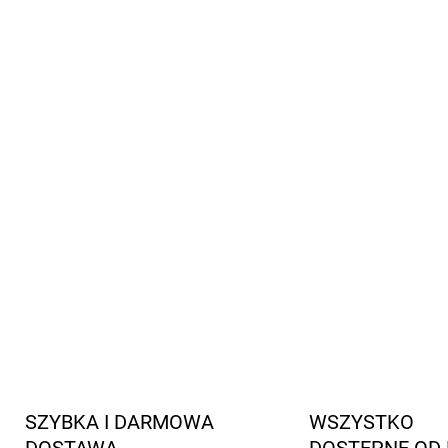
Sukienki mają uroczy design
oddychalność
Świetna
–
dziecku czuć si
pozwalają
Właściwości antybakter
bakterii, które mogą powodo
Bambusowe sukienki natura
Öko-Tex STANDARD 100
Czy podoba Ci się ta piękna 
masz ją całą w komplecie.
INFORMACJE SZCZEGÓŁOWE
SZYBKA I DARMOWA
WSZYSTKO