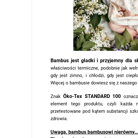
Bambus jest gładki i przyjemny dla s
właściwości termiczne, podobnie jak wełn
gdy jest zimno, i chłodzi, gdy jest ciepł
Więcej o bambusie dowiesz się z naszeg
Öko-Tex STANDARD 100
Znak
oznacz
element tego produktu, czyli każda n
przetestowane pod kątem substancji szko
zdrowia.
Uwaga, bambus bambusowi nierówny…