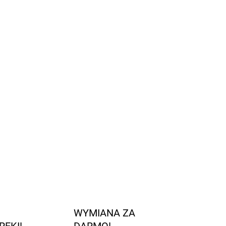
 z prostym krojem i drobnymi detalami.
 włókna bambusowe są naturalnie porowate i
ę komfortowo przez cały dzień.
yjne
pomagają uniknąć wszelkich szkodliwych
wać problemy skórne.
odprowadzać pot
lnie pomagają
ze skóry.
.
Mrs. Mighetto
Geggamoja?
kolekcja
marki
Tutaj
ZADAJ PYTANIE
POWIADOM MNIE
WYMIANA ZA