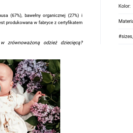
Kolor
:
sa (67%), bawełny organicznej (27%) i
Materi
 jest produkowana w fabryce z certyfikatem
#sizes
 w zrównoważoną odzież dziecięcą?