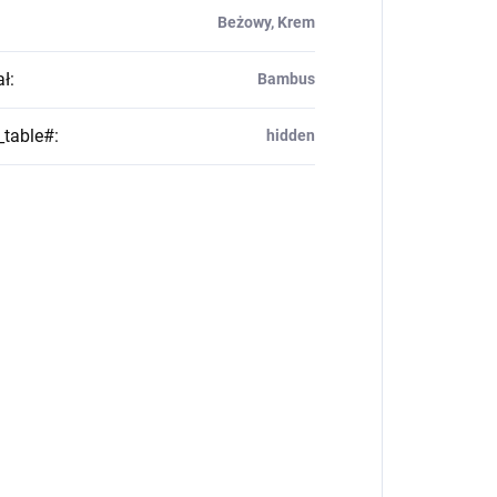
Beżowy, Krem
ał
:
Bambus
_table#
:
hidden