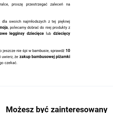
lce, proszę przestrzegać zaleceń na
t dla swoich najmłodszych z tej pięknej
moja
,
polecamy dobrać do niej produkty z
we legginsy dziecięce
dziecięcy
lub
10
o jeszcze nie śpi w bambusie, sprawdź
zakup bambusowej piżamki
i uwierz, że
ugo czekać.
Możesz być zainteresowany