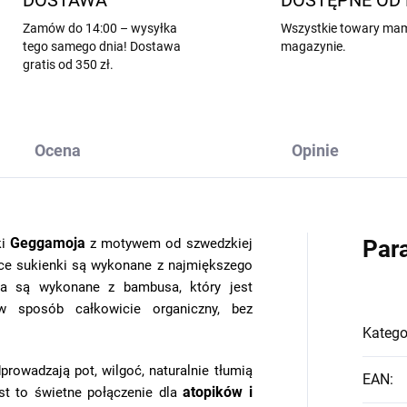
DOSTAWA
DOSTĘPNE OD 
Zamów do 14:00 – wysyłka
Wszystkie towary ma
tego samego dnia! Dostawa
magazynie.
gratis od 350 zł.
Ocena
Opinie
Geggamoja
ki
z motywem od
szwedzkiej
Par
ęce sukienki są wykonane z najmiększego
sa są wykonane z bambusa, który jest
 w sposób całkowicie organiczny, bez
Katego
rowadzają pot, wilgoć, naturalnie tłumią
EAN
:
atopików i
st to świetne połączenie dla