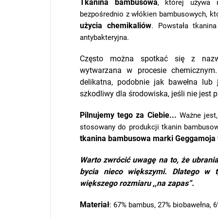
Tkanina bambusowa
, której używa
bezpośrednio z włókien bambusowych, kt
użycia chemikaliów
. Powstała tkanina
antybakteryjna.
Często można spotkać się z na
wytwarzana w procesie chemicznym
delikatna, podobnie jak bawełna lub 
szkodliwy dla środowiska, jeśli nie jes
Pilnujemy tego za Ciebie...
Ważne jest, 
stosowany do produkcji tkanin bambusow
tkanina bambusowa marki
Geggamoja
Warto zwrócić uwagę na to, że ubrani
bycia nieco większymi. Dlatego w
większego rozmiaru ,,na zapas”.
Materiał
: 67% bambus, 27% biobawełna, 6