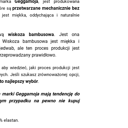
Geggamoja
 marka
, jest produkowana
przetwarzane mechanicznie bez
óre są
 jest miękka, oddychająca i naturalnie
zwą
wiskoza bambusowa
. Jest ona
. Wiskoza bambusowa jest miękka i
jedwab, ale ten proces produkcji jest
t przeprowadzany prawidłowo.
aby wiedzieć, jaki proces produkcji jest
ych. Jeśli szukasz zrównoważonej opcji,
to najlepszy wybór
.
a marki
Geggamoja
mają tendencję do
 tym przypadku na pewno nie kupuj
% elastan.