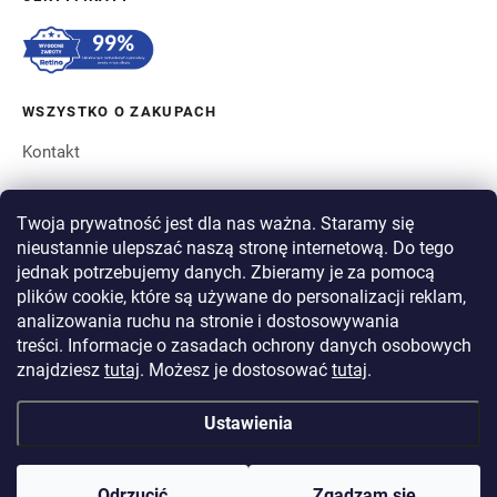
WSZYSTKO O ZAKUPACH
Kontakt
ZAMÓWIENIE I WYSYŁKA
Twoja prywatność jest dla nas ważna. Staramy się
nieustannie ulepszać naszą stronę internetową. Do tego
O BERGAM
jednak potrzebujemy danych. Zbieramy je za pomocą
plików cookie, które są używane do personalizacji reklam,
analizowania ruchu na stronie i dostosowywania
PŁATNOŚĆ
treści. Informacje o zasadach ochrony danych osobowych
WYSYŁKA
znajdziesz
tutaj
. Możesz je dostosować
tutaj
.
Ustawienia
Copyright 2026
BERGAM
. Wszystkie prawa zastrzeżone.
Edytuj ustawienia
plików cookie
Odrzucić
Zgadzam się