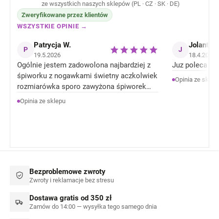
ze wszystkich naszych sklepów (PL · CZ · SK · DE)
Zweryfikowane przez klientów
WSZYSTKIE OPINIE →
Patrycja W.
Jolanta J
P
J
19.5.2026
18.4.2026
Ogólnie jestem zadowolona najbardziej z
Juz poleca zn
śpiworku z nogawkami świetny aczkolwiek
Opinia ze sklep
rozmiarówka sporo zawyżona śpiworek
rozmiar 92 jest jak 104 rozmiar . Ale
Opinia ze sklepu
Ogólnie jestem zadowolona z produktów.
Bezproblemowe zwroty
Zwroty i reklamacje bez stresu
Dostawa gratis od 350 zł
Zamów do 14:00 — wysyłka tego samego dnia