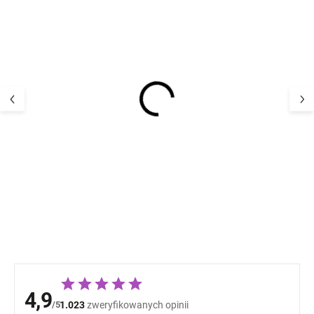
Rosnąca piżama
Rosnąca piżam
bambusowa z zamkiem
bambusowa z 
błyskawicznym
błyskawicznym
kombinezon niebieski
kombinezon Ove
122,16 zł
128,05 
Dark Navy MINYMO
Trek MINYMO
4,9
/5
1.023
zweryfikowanych opinii