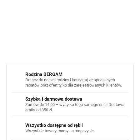
Marka Minymo ma ogólnie
mniejsze i węższe rozmiary
w porównaniu z innymi markami w naszym e-sklepie.
Materiał
: 93% wiskoza bambusowa/ 7% elastan.
INFORMACJE SZCZEGÓŁOWE
ZADAJ PYTANIE
POWIADOM MNIE
Rodzina BERGAM
Dołącz do naszej rodziny i korzystaj ze specjalnych
rabatów oraz ofert tylko dla zarejestrowanych klientów.
Szybka i darmowa dostawa
Zamów do 14:00 – wysyłka tego samego dnia! Dostawa
gratis od 350 zł.
Wszystko dostępne od ręki!
Wszystkie towary mamy na magazynie.