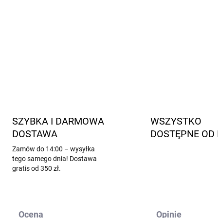
Rozmiar 70: odpowiada rozmi
Rozmiar 80: odpowiada rozmi
Rozmiar 90: odpowiada rozmi
INFORMACJE SZCZEGÓŁOWE
SZYBKA I DARMOWA
WSZYSTKO
DOSTAWA
DOSTĘPNE OD 
Zamów do 14:00 – wysyłka
tego samego dnia! Dostawa
gratis od 350 zł.
Ocena
Opinie