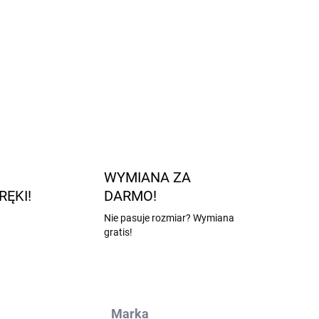
arowi ubrań 80 do 92.
arowi ubrań 92 do 110.
arowi ubrań 110 do 116.
ZADAJ PYTANIE
POWIADOM MNIE
WYMIANA ZA
RĘKI!
DARMO!
Nie pasuje rozmiar? Wymiana
gratis!
Marka