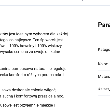
Par
tóry jest idealnym wyborem dla każdej
ego, co najlepsze. Ten śpiworek jest
łów – 100% bawełny i 100% wiskozy
Katego
ysoko ceniona za swoje unikalne
Kolor
:
anina bambusowa naturalnie reguluje
iecku komfort o różnych porach roku i
Materi
#sizes
owa doskonale chłonie wilgoć,
 suchą i komfortową przez całą noc.
owe jest przyjemnie miękkie i