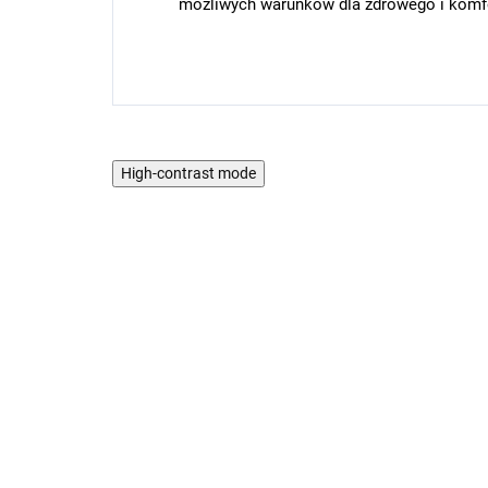
możliwych warunków dla zdrowego i komf
High-contrast mode
RODZINA BERGAM