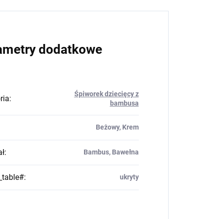
ametry dodatkowe
Śpiworek dziecięcy z
ria
:
bambusa
Beżowy, Krem
ał
:
Bambus, Bawełna
_table#
:
ukryty