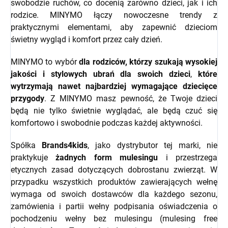
swobodzie ruchów, co docenią zarówno dzieci, jak i ich
rodzice. MINYMO łączy nowoczesne trendy z
praktycznymi elementami, aby zapewnić dzieciom
świetny wygląd i komfort przez cały dzień.
MINYMO to wybór
dla rodziców, którzy szukają wysokiej
jakości i stylowych ubrań dla swoich dzieci
,
które
wytrzymają nawet najbardziej wymagające dziecięce
przygody
. Z MINYMO masz pewność, że Twoje dzieci
będą nie tylko świetnie wyglądać, ale będą czuć się
komfortowo i swobodnie podczas każdej aktywności.
Spółka
Brands4kids
, jako dystrybutor tej marki, nie
praktykuje
żadnych form mulesingu
i przestrzega
etycznych zasad dotyczących dobrostanu zwierząt.
W
przypadku wszystkich produktów zawierających wełnę
wymaga od swoich dostawców dla każdego sezonu,
zamówienia i partii wełny podpisania oświadczenia o
pochodzeniu wełny bez mulesingu (mulesing free