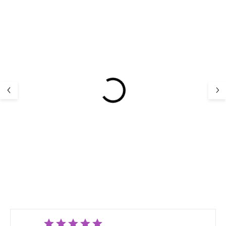
2 PACK
Dziewczęca bielizna z
Zestaw bielizny
wiskozy bambusowej
chłopięcej bokse
Misty Rose Minymo
podkoszulek z 
bambusowej Ch
106,64 zł
117,34 
Minymo