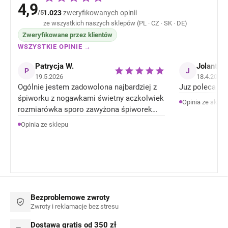
4,9
/5
1.023
zweryfikowanych opinii
ze wszystkich naszych sklepów (PL · CZ · SK · DE)
Zweryfikowane przez klientów
WSZYSTKIE OPINIE →
Patrycja W.
Jolanta J
P
J
19.5.2026
18.4.2026
Ogólnie jestem zadowolona najbardziej z
Juz poleca zn
śpiworku z nogawkami świetny aczkolwiek
Opinia ze sklep
rozmiarówka sporo zawyżona śpiworek
rozmiar 92 jest jak 104 rozmiar . Ale
Opinia ze sklepu
Ogólnie jestem zadowolona z produktów.
Bezproblemowe zwroty
Zwroty i reklamacje bez stresu
Dostawa gratis od 350 zł