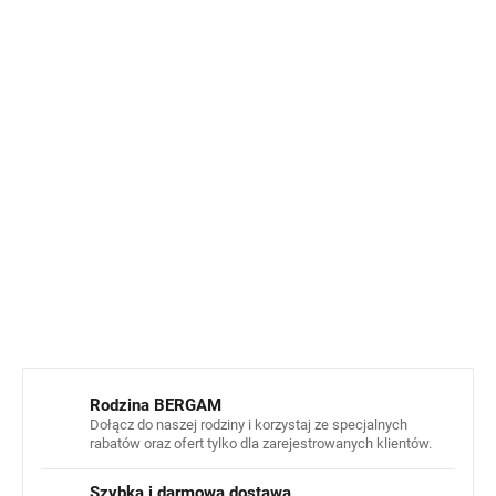
Naturalnie antybakteryjne i oddychające
–
minimalizuje nieprzyjemny zapach
Reguluje temperaturę ciała
– zapewnia komfort latem
i zimą
Ekologiczny wybór
– wyprodukowano z naturalnego
włókna bambusowego
Materiał:
93% wiskoza (bambus), 7% elastan
INFORMACJE SZCZEGÓŁOWE
ZADAJ PYTANIE
POWIADOM MNIE
Rodzina BERGAM
Dołącz do naszej rodziny i korzystaj ze specjalnych
rabatów oraz ofert tylko dla zarejestrowanych klientów.
Szybka i darmowa dostawa