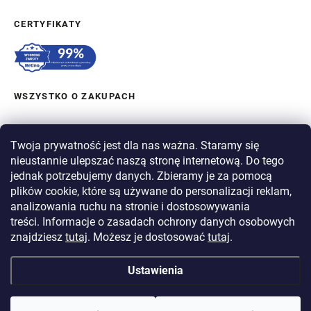
CERTYFIKATY
WSZYSTKO O ZAKUPACH
ZAMÓWIENIE I WYSYŁKA
Twoja prywatność jest dla nas ważna. Staramy się
nieustannie ulepszać naszą stronę internetową. Do tego
O BERGAM
jednak potrzebujemy danych. Zbieramy je za pomocą
plików cookie, które są używane do personalizacji reklam,
analizowania ruchu na stronie i dostosowywania
PŁATNOŚĆ
treści. Informacje o zasadach ochrony danych osobowych
WYSYŁKA
znajdziesz
tutaj
. Możesz je dostosować
tutaj
.
Ustawienia
Copyright 2026
BERGAM
. Wszystkie prawa zastrzeżone.
Edytuj ustawienia
plików cookie