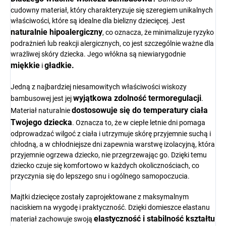
cudowny materiał, który charakteryzuje się szeregiem unikalnych
właściwości, które są idealne dla bielizny dziecięcej. Jest
naturalnie hipoalergiczny
, co oznacza, że minimalizuje ryzyko
podrażnień lub reakcji alergicznych, co jest szczególnie ważne dla
wrażliwej skóry dziecka. Jego włókna są niewiarygodnie
miękkie
gładkie.
i
Jedną z najbardziej niesamowitych właściwości wiskozy
wyjątkowa zdolność termoregulacji
bambusowej jest jej
.
dostosowuje się do temperatury ciała
Materiał naturalnie
Twojego dziecka
. Oznacza to, że w ciepłe letnie dni pomaga
odprowadzać wilgoć z ciała i utrzymuje skórę przyjemnie suchą i
chłodną, ​​a w chłodniejsze dni zapewnia warstwę izolacyjną, która
przyjemnie ogrzewa dziecko, nie przegrzewając go. Dzięki temu
dziecko czuje się komfortowo w każdych okolicznościach, co
przyczynia się do lepszego snu i ogólnego samopoczucia.
Majtki dziecięce zostały zaprojektowane z maksymalnym
naciskiem na wygodę i praktyczność. Dzięki domieszce elastanu
elastyczność i stabilność kształtu
materiał zachowuje swoją