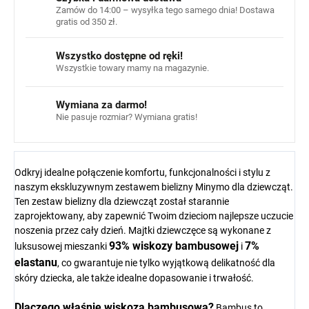
Zamów do 14:00 – wysyłka tego samego dnia! Dostawa
gratis od 350 zł.
Wszystko dostępne od ręki!
Wszystkie towary mamy na magazynie.
Wymiana za darmo!
Nie pasuje rozmiar? Wymiana gratis!
Odkryj idealne połączenie komfortu, funkcjonalności i stylu z
naszym ekskluzywnym zestawem bielizny Minymo dla dziewcząt.
Ten zestaw bielizny dla dziewcząt został starannie
zaprojektowany, aby zapewnić Twoim dzieciom najlepsze uczucie
noszenia przez cały dzień. Majtki dziewczęce są wykonane z
93% wiskozy bambusowej
7%
luksusowej mieszanki
i
elastanu
, co gwarantuje nie tylko wyjątkową delikatność dla
skóry dziecka, ale także idealne dopasowanie i trwałość.
Dlaczego właśnie wiskoza bambusowa?
Bambus to