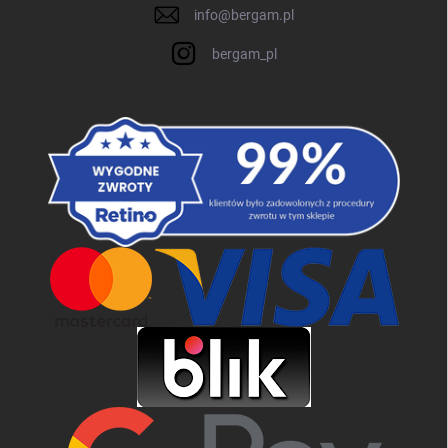
info
@
bergam.pl
bergam_pl