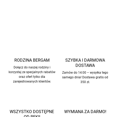
Tutaj
masz wszystko razem.
INFORMACJE SZCZEGÓŁOWE
ZADAJ PYTANIE
POWIADOM MNIE
RODZINA BERGAM
SZYBKA I DARMOWA
DOSTAWA
Dołącz do naszej rodziny i
korzystaj ze specjalnych rabatów
Zamów do 14:00 – wysyłka tego
oraz ofert tylko dla
samego dnia! Dostawa gratis od
zarejestrowanych klientów.
350 zł.
WSZYSTKO DOSTĘPNE
WYMIANA ZA DARMO!
OD RĘKI!