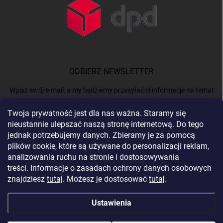
ODBIERZ NEWSLETTER
Wpisz swój e-mail, a my będziemy przesyłać ci informacje na temat
nowych produktów na naszym e-shop.
Twoja prywatność jest dla nas ważna. Staramy się
nieustannie ulepszać naszą stronę internetową. Do tego
E-MAIL
jednak potrzebujemy danych. Zbieramy je za pomocą
plików cookie, które są używane do personalizacji reklam,
analizowania ruchu na stronie i dostosowywania
treści. Informacje o zasadach ochrony danych osobowych
Podając e-mail, akceptujesz
politykę prywatności.
znajdziesz
tutaj
. Możesz je dostosować
tutaj
.
Zaloguj się
Ustawienia
Copyright 2026
BERGAM
. Wszystkie prawa zastrzeżone.
Edytuj ustawienia