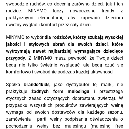
swobodzie ruchów, co docenią zarówno dzieci, jak i ich
rodzice. MINYMO łączy nowoczesne trendy z
praktycznymi elementami, aby zapewnić dzieciom
świetny wygląd i komfort przez cały dzień.
MINYMO to wybór
dla rodziców, którzy szukają wysokiej
jakości i stylowych ubrań dla swoich dzieci
,
które
wytrzymają nawet najbardziej wymagające dziecięce
przygody
. Z MINYMO masz pewność, że Twoje dzieci
będą nie tylko świetnie wyglądać, ale będą czuć się
komfortowo i swobodnie podczas każdej aktywności.
Spółka
Brands4kids
, jako dystrybutor tej marki, nie
praktykuje
żadnych form mulesingu
i przestrzega
etycznych zasad dotyczących dobrostanu zwierząt.
W
przypadku wszystkich produktów zawierających wełnę
wymaga od swoich dostawców dla każdego sezonu,
zamówienia i partii wełny podpisania oświadczenia o
pochodzeniu wełny bez mulesingu (mulesing free