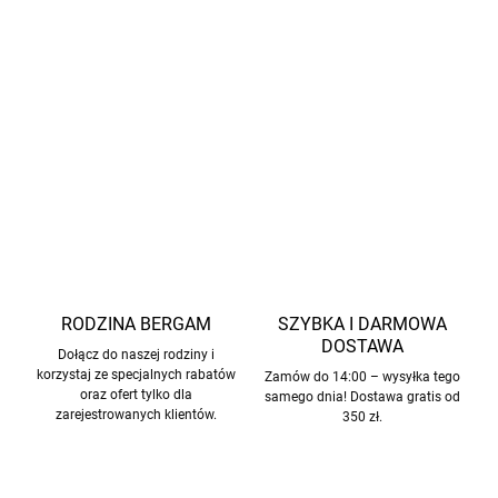
Wyprodukowano z wysokiej jakości wełny merino
bez
mulesingu, z naciskiem
na etyczne podejście
do hodowli
i troskliwe traktowanie zwierząt.
INFORMACJE SZCZEGÓŁOWE
ZADAJ PYTANIE
POWIADOM MNIE
RODZINA BERGAM
SZYBKA I DARMOWA
DOSTAWA
Dołącz do naszej rodziny i
korzystaj ze specjalnych rabatów
Zamów do 14:00 – wysyłka tego
oraz ofert tylko dla
samego dnia! Dostawa gratis od
zarejestrowanych klientów.
350 zł.