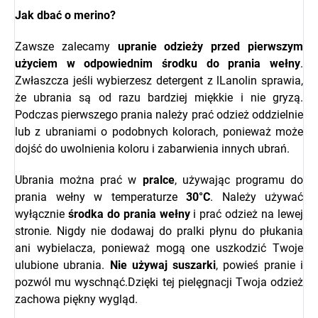
Jak dbać o merino?
Zawsze zalecamy
upranie odzieży przed pierwszym
użyciem w odpowiednim środku do prania wełny
.
Zwłaszcza jeśli wybierzesz detergent z l
Lanolin sprawia,
że ubrania są od razu bardziej miękkie i nie gryzą.
Podczas pierwszego prania należy prać odzież oddzielnie
lub z ubraniami o podobnych kolorach, ponieważ może
dojść do uwolnienia koloru i zabarwienia innych ubrań.
Ubrania można prać w
pralce
, używając programu do
prania wełny w temperaturze
30°C
. Należy używać
wyłącznie
środka do prania wełny
i prać odzież na lewej
stronie. Nigdy nie dodawaj do pralki płynu do płukania
ani wybielacza, ponieważ mogą one uszkodzić Twoje
ulubione ubrania.
Nie używaj suszarki
, powieś pranie i
pozwól mu wyschnąć.Dzięki tej pielęgnacji Twoja odzież
zachowa piękny wygląd.