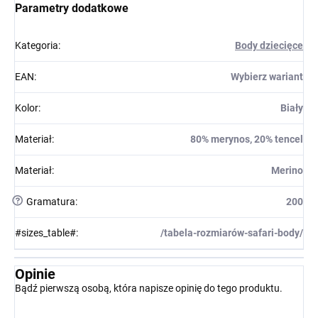
Parametry dodatkowe
Kategoria
:
Body dziecięce
EAN
:
Wybierz wariant
Kolor
:
Biały
Materiał
:
80% merynos, 20% tencel
Materiał
:
Merino
?
Gramatura
:
200
#sizes_table#
:
/tabela-rozmiarów-safari-body/
Opinie
Bądź pierwszą osobą, która napisze opinię do tego produktu.