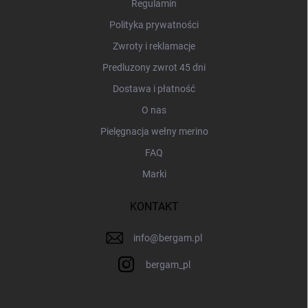
a
Regulamin
Polityka prywatności
Zwroty i reklamacje
Predluzony zwrot 45 dni
Dostawa i płatność
O nas
Pielęgnacja wełny merino
FAQ
Marki
KONTAKT
info
@
bergam.pl
bergam_pl