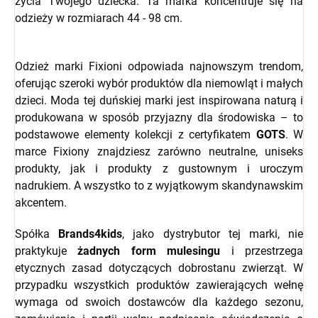
życia Twojego dziecka. Ta marka koncentruje się na
odzieży w rozmiarach 44 - 98 cm.
Odzież marki Fixioni odpowiada najnowszym trendom,
oferując szeroki wybór produktów dla niemowląt i małych
dzieci. Moda tej duńskiej marki jest inspirowana naturą i
produkowana w sposób przyjazny dla środowiska – to
podstawowe elementy kolekcji z certyfikatem
GOTS
. W
marce Fixiony znajdziesz zarówno neutralne, uniseks
produkty, jak i produkty z gustownym i uroczym
nadrukiem. A wszystko to z wyjątkowym skandynawskim
akcentem.
Spółka
Brands4kids
, jako dystrybutor tej marki, nie
praktykuje
żadnych form mulesingu
i przestrzega
etycznych zasad dotyczących dobrostanu zwierząt.
W
przypadku wszystkich produktów zawierających wełnę
wymaga od swoich dostawców dla każdego sezonu,