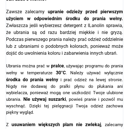
Zawsze zalecamy
upranie odzieży przed pierwszym
użyciem w odpowiednim środku do prania wełny.
Zwłaszcza jeśli wybierzesz detergent z l
Lanolin sprawia,
że ubrania są od razu bardziej miękkie i nie gryzą.
Podczas pierwszego prania należy prać odzież oddzielnie
lub z ubraniami o podobnych kolorach, ponieważ może
dojść do uwolnienia koloru i zabarwienia innych ubrań.
pralce
Ubrania można prać w
, używając programu do prania
30°C
wełny w temperaturze
. Należy używać wyłącznie
środka do prania wełny
i prać odzież na lewej stronie.
Nigdy nie dodawaj do pralki płynu do płukania ani
wybielacza, ponieważ mogą one uszkodzić Twoje ulubione
Nie używaj suszarki
ubrania.
, powieś pranie i pozwól mu
wyschnąć. Dzięki tej pielęgnacji Twoja odzież zachowa
piękny wygląd.
usuwaniem większych plam nie zwlekaj
Z
, zalecamy