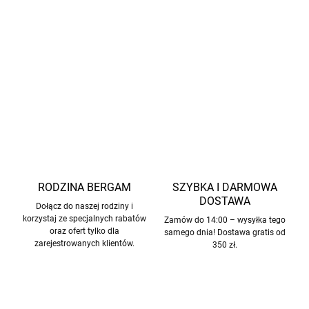
Użyta wełna merino jest
certyfikowana jako
100% bez
mulesingu
.
INFORMACJE SZCZEGÓŁOWE
ZADAJ PYTANIE
POWIADOM MNIE
RODZINA BERGAM
SZYBKA I DARMOWA
DOSTAWA
Dołącz do naszej rodziny i
korzystaj ze specjalnych rabatów
Zamów do 14:00 – wysyłka tego
oraz ofert tylko dla
samego dnia! Dostawa gratis od
zarejestrowanych klientów.
350 zł.