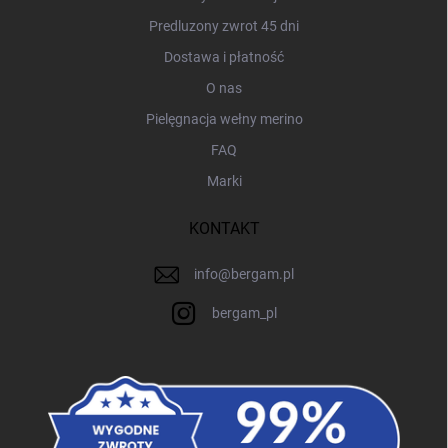
Predluzony zwrot 45 dni
Dostawa i płatność
O nas
Pielęgnacja wełny merino
FAQ
Marki
KONTAKT
info
@
bergam.pl
bergam_pl