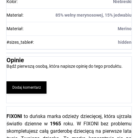
Kolor
:
Niebieski
Materiał
:
85% wełny merynosowej, 15% jedwabiu
Materiał
:
Merino
#sizes_table#
:
hidden
Opinie
Bądź pierwszą osobą, która napisze opinię do tego produktu.
Dodaj komentarz
FIXONI
to duńska marka odzieży dziecięcej, która ujrzała
światło dzienne w
1965
roku. W FIXONI bez problemu
skompletujesz całą garderobę dziecięcą na pierwsze lata