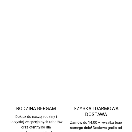
pewność, że produkt został przebadany na obecność
szkodliwych substancji i jest bezpieczny dla delikatnej
skóry dziecka. (Certyfikat nr 2276-364 DTI). Nr 2276-
364 DTI).
Pielęgnacja:
Prać w 30°C (program do wełny), używać
detergentu do wełny, nie suszyć w suszarce bębnowej
ani na grzejniku, nie prasować.
INFORMACJE SZCZEGÓŁOWE
ZADAJ PYTANIE
POWIADOM MNIE
RODZINA BERGAM
SZYBKA I DARMOWA
DOSTAWA
Dołącz do naszej rodziny i
korzystaj ze specjalnych rabatów
Zamów do 14:00 – wysyłka tego
oraz ofert tylko dla
samego dnia! Dostawa gratis od