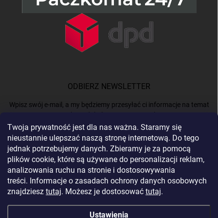
ODBIERZ NEWSLETTER
Wpisz swój e-mail, a my będziemy przesyłać ci informacje na temat
nowych produktów na naszym e-shop.
Twoja prywatność jest dla nas ważna. Staramy się
nieustannie ulepszać naszą stronę internetową. Do tego
E-MAIL
jednak potrzebujemy danych. Zbieramy je za pomocą
plików cookie, które są używane do personalizacji reklam,
analizowania ruchu na stronie i dostosowywania
treści. Informacje o zasadach ochrony danych osobowych
Podając e-mail, akceptujesz
politykę prywatności.
znajdziesz
tutaj
. Możesz je dostosować
tutaj
.
Zaloguj się
Ustawienia