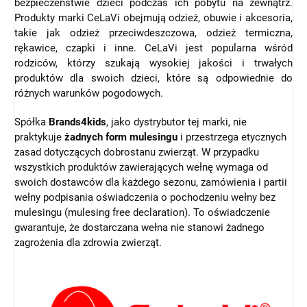
bezpieczeństwie dzieci podczas ich pobytu na zewnątrz.
Produkty marki CeLaVi obejmują odzież, obuwie i akcesoria,
takie jak odzież przeciwdeszczowa, odzież termiczna,
rękawice, czapki i inne. CeLaVi jest popularna wśród
rodziców, którzy szukają wysokiej jakości i trwałych
produktów dla swoich dzieci, które są odpowiednie do
różnych warunków pogodowych.
Spółka
Brands4kids
, jako dystrybutor tej marki, nie
praktykuje
żadnych form mulesingu
i przestrzega etycznych
zasad dotyczących dobrostanu zwierząt.
W przypadku
wszystkich produktów zawierających wełnę wymaga od
swoich dostawców dla każdego sezonu, zamówienia i partii
wełny podpisania oświadczenia o pochodzeniu wełny bez
mulesingu (mulesing free declaration). To oświadczenie
gwarantuje, że dostarczana wełna nie stanowi żadnego
zagrożenia dla zdrowia zwierząt.