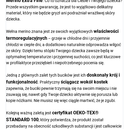
Merino Extra Fine
. Co to oznacza dla Ciebie i Twojego dziecka?
Przede wszystkim gwarancję, że jest to wyjątkowo delikatny
materiał, który nie będzie gryzł ani podrażniał wrażliwej skóry
dziecka.
właściwości
Wełna merino znana jest ze swoich wyjątkowych
termoregulacyjnych
– grzeje w chłodne dni i przyjemnie
chłodzi w ciepłe dni, a dodatkowo naturalnie odprowadza wilgoć
ze skóry. Dzięki temu stópki Twojego dziecka zawsze będą w
optymalnej temperaturze i przyjemnej suchości, co jest kluczowe
w profilaktyce przeziębień i niepotrzebnego pocenia się.
doskonały krój i
Jedną z głównych zalet tych bucików jest ich
funkcjonalność
ściągacz wokół kostek
. Praktyczny
zapewnia, że buciki pewnie trzymają się na swoim miejscu i nie
zsuwają się, nawet gdy Twoje dziecko aktywnie się porusza lub
kopie nóżkami. Nie musisz się więc ciągle martwić, że je zgubi.
certyfikat OEKO-TEX®
Kolejną ważną zaletą jest
STANDARD 100
, który potwierdza, że produkt został
przebadany na obecność szkodliwych substancji i jest całkowicie