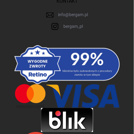
KONTAKT
info
@
bergam.pl
bergam_pl