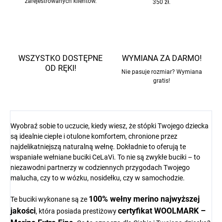
zarejestrowanych klientów.
350 zł.
WSZYSTKO DOSTĘPNE
WYMIANA ZA DARMO!
OD RĘKI!
Nie pasuje rozmiar? Wymiana
gratis!
Wyobraź sobie to uczucie, kiedy wiesz, że stópki Twojego dziecka
są idealnie ciepłe i otulone komfortem, chronione przez
najdelikatniejszą naturalną wełnę. Dokładnie to oferują te
wspaniałe wełniane buciki CeLaVi. To nie są zwykłe buciki – to
niezawodni partnerzy w codziennych przygodach Twojego
malucha, czy to w wózku, nosidełku, czy w samochodzie.
100% wełny merino najwyższej
Te buciki wykonane są ze
jakości
certyfikat WOOLMARK –
, która posiada prestiżowy