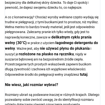
bezpieczny dla delikatnej skóry dziecka. To daje Ci spokój i
pewność, że dajesz swojemu dziecku to, co najlepsze.
A co z konserwacją? Chociaż wyroby wełniane często wydają się
trudne w pielęgnacji, z tymi bucikami jest to prostsze, niż myślisz.
Wełna merino to bardzo trwały materiał, jeśli jest odpowiednio
pielęgnowana. Zalecamy pranie ich tylko wtedy, gdy jest to
delikatnym cyklu prania
naprawdę konieczne, zawsze w
wełny (30°C)
łagodnego detergentu do
w pralce z użyciem
wełny
nie używać płynu do płukania
. Ważne jest, aby
i
rozłożone na płasko na ręczniku
suszyć je
, nigdy w
suszarce bębnowej ani na bezpośrednim źródle ciepła.
Przestrzeganie tych prostych wskazówek zapewni bucikom
długą żywotność i zachowa ich wyjątkowe właściwości.
tutaj
Odpowiednie środki do pielęgnacji wełny znajdziesz
.
Nie wiesz, jaki rozmiar wybrać?
Rozmiary ubrań są podawane inaczej w różnych krajach. Dlatego
pozwalamy sobie zwrócić uwagę, że do identyfikacji rozmiaru
odzieży dołączamy również oznaczenia producenta.