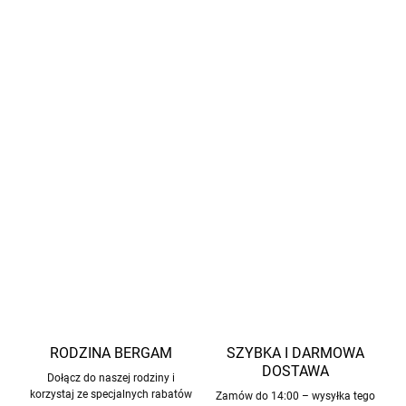
wodnych i gier na świeżym powietrzu
Lekki i przyjemny materiał odpowiedni do noszenia
przez cały dzień
Materiał:
syntetyk (neopren)
Pranie:
30 °C
, zwykły program, nie wybielać, nie
prasować, nie suszyć w suszarce bębnowej, nie czyścić
chemicznie
INFORMACJE SZCZEGÓŁOWE
ZADAJ PYTANIE
POWIADOM MNIE
RODZINA BERGAM
SZYBKA I DARMOWA
DOSTAWA
Dołącz do naszej rodziny i
korzystaj ze specjalnych rabatów
Zamów do 14:00 – wysyłka tego