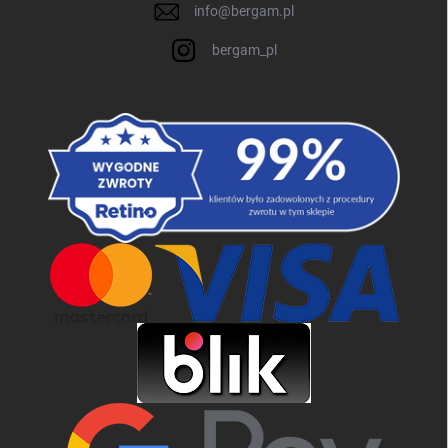
info
@
bergam.pl
bergam_pl