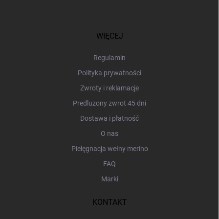
S
t
o
p
WIĘCEJ
k
a
Regulamin
Polityka prywatności
Zwroty i reklamacje
Predluzony zwrot 45 dni
Dostawa i płatność
O nas
Pielęgnacja wełny merino
FAQ
Marki
KONTAKT