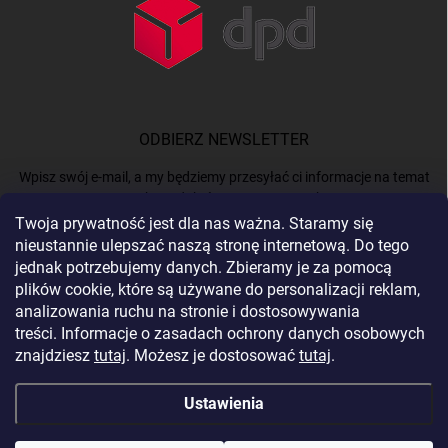
ODBIERZ NEWSLETTER
Wpisz swój e-mail, a my będziemy przesyłać ci informacje na temat
nowych produktów na naszym e-shop.
Twoja prywatność jest dla nas ważna. Staramy się
nieustannie ulepszać naszą stronę internetową. Do tego
E-MAIL
jednak potrzebujemy danych. Zbieramy je za pomocą
plików cookie, które są używane do personalizacji reklam,
analizowania ruchu na stronie i dostosowywania
treści. Informacje o zasadach ochrony danych osobowych
Podając e-mail, akceptujesz
politykę prywatności.
znajdziesz
tutaj
. Możesz je dostosować
tutaj
.
Zaloguj się
Ustawienia
Copyright 2026
BERGAM
. Wszystkie prawa zastrzeżone.
Edytuj ustawienia