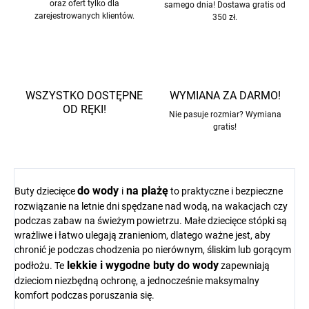
oraz ofert tylko dla
samego dnia! Dostawa gratis od
zarejestrowanych klientów.
350 zł.
WSZYSTKO DOSTĘPNE
WYMIANA ZA DARMO!
OD RĘKI!
Nie pasuje rozmiar? Wymiana
gratis!
do wody
na plażę
Buty dziecięce
i
to praktyczne i bezpieczne
rozwiązanie na letnie dni spędzane nad wodą, na wakacjach czy
podczas zabaw na świeżym powietrzu. Małe dziecięce stópki są
wrażliwe i łatwo ulegają zranieniom, dlatego ważne jest, aby
chronić je podczas chodzenia po nierównym, śliskim lub gorącym
lekkie i wygodne buty do wody
podłożu. Te
zapewniają
dzieciom niezbędną ochronę, a jednocześnie maksymalny
komfort podczas poruszania się.