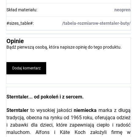
Skład materiału
:
neopren
#sizes_table#
:
/tabela-rozmiarow-sterntaler-buty/
Opinie
Bądź pierwszą osobą, która napisze opinię do tego produktu.
Dodaj komentarz
Sterntaler... od pokoleń i z sercem.
Sterntaler
to wysokiej jakości
niemiecka
marka z długą
tradycją, obecna na rynku od 1965 roku, oferująca odzież
i zabawki dla dzieci, które zapewniają ciepło i radość
maluchom. Alfons i Käte Koch założyli firmę w