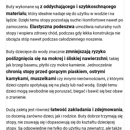
z oddychającego i szybkoschnącego
Buty wykonane są
materiału
, który idealnie nadaje się do użytku w wodzie i na
lądzie. Dzięki temu stopy pozostają suche i komfortowe nawet po
Elastyczna podeszwa
zamoczeniu.
umożliwia naturalny ruch
stopy i wspiera zdrowy chód, podczas gdy lekka konstrukcja nie
obciąża stóp nawet podczas całodziennego noszenia.
zmniejszają ryzyko
Buty dziecięce do wody znacznie
poślizgnięcia się na mokrej i śliskiej nawierzchni
, takiej
jak brzegi basenu, płytki czy mokre kamienie. Jednocześnie
chronią stopy przed gorącym piaskiem, ostrymi
kamykami, muszelkami
czy innymi nierównościami, z którymi
dzieci często spotykają się na plaży lub nad wodą. Dzięki temu
dzieci mogą swobodnie się poruszać, biegać i bawić się bez obaw
o zranienie.
łatwość zakładania i zdejmowania
Dużą zaletą jest również
,
co docenią zarówno dzieci, jak i rodzice. Buty dobrze trzymają się
stopy, nie zsuwają się i dopasowują się do kształtu dziecięcej
stopy. Są odpowiednie nie tylko do użytku na zewnątrz, ale także