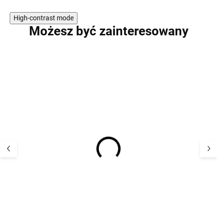
High-contrast mode
Możesz być zainteresowany
RODZINA BERGAM
RODZINA BERGAM
Śpiworek merino z
Śpiworek merin
nogawkami dla dzieci
nogawkami dla 
Kaarsgaren® - brązowe
Kaarsgaren® - 
owieczki
owieczki