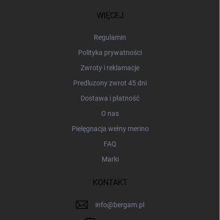
o
p
WIĘCEJ
k
a
Regulamin
Polityka prywatności
Zwroty i reklamacje
Predluzony zwrot 45 dni
Dostawa i płatność
O nas
Pielęgnacja wełny merino
FAQ
Marki
KONTAKT
info
@
bergam.pl