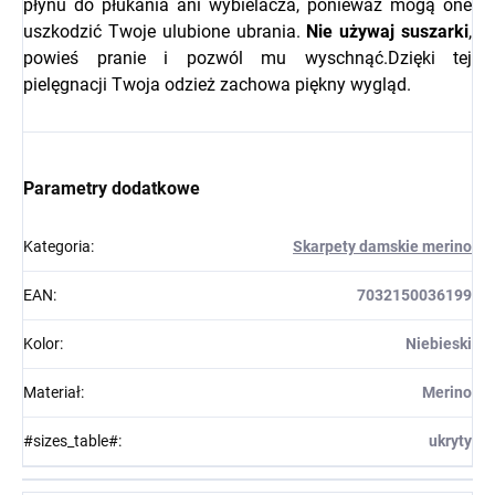
płynu do płukania ani wybielacza, ponieważ mogą one
uszkodzić Twoje ulubione ubrania.
Nie używaj suszarki
,
powieś pranie i pozwól mu wyschnąć.Dzięki tej
pielęgnacji Twoja odzież zachowa piękny wygląd.
Parametry dodatkowe
Kategoria
:
Skarpety damskie merino
EAN
:
7032150036199
Kolor
:
Niebieski
Materiał
:
Merino
#sizes_table#
:
ukryty