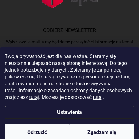
ODBIERZ NEWSLETTER
Wpisz swój e-mail, a my będziemy przesyłać ci informacje na temat
nowych produktów na naszym e-shop.
Twoja prywatność jest dla nas ważna. Staramy się
nieustannie ulepszać naszą stronę internetową. Do tego
E-MAIL
jednak potrzebujemy danych. Zbieramy je za pomocą
plików cookie, które są używane do personalizacji reklam,
analizowania ruchu na stronie i dostosowywania
treści. Informacje o zasadach ochrony danych osobowych
Podając e-mail, akceptujesz
politykę prywatności.
znajdziesz
tutaj
. Możesz je dostosować
tutaj
.
Zaloguj się
Ustawienia
Copyright 2026
BERGAM
. Wszystkie prawa zastrzeżone.
Edytuj ustawienia
plików cookie
Odrzucić
Zgadzam się