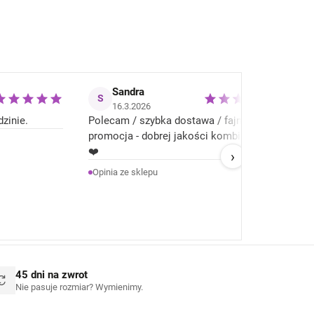
Sandra
S
H
16.3.2026
zinie.
Polecam / szybka dostawa / fajna
+
B
promocja - dobrej jakości kombinezon
ja
❤️
–
W
›
ż
Opinia ze sklepu
w
He
a
p
m
45 dni na zwrot
Nie pasuje rozmiar? Wymienimy.