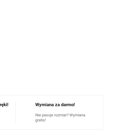
gicznych miejscach stopy
(pięta, palce). Marka
ełnianą frotą na podeszwie.
W przypadku tych
e ryzyko powstawania odcisków i pęcherzy.
doskonale amortyzuje wstrząsy podczas ruchu.
ci wełny merino
bez mulesingu,
z naciskiem na
 i delikatne traktowanie zwierząt.
ZADAJ PYTANIE
POWIADOM MNIE
ęki!
Wymiana za darmo!
Nie pasuje rozmiar? Wymiana
gratis!