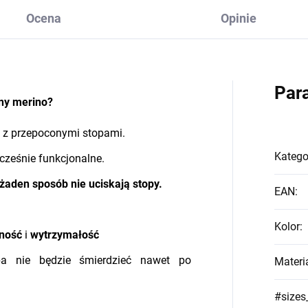
Ocena
Opinie
Par
łny merino?
c z przepoconymi stopami.
Katego
cześnie funkcjonalne.
żaden sposób nie uciskają stopy.
EAN
:
Kolor
:
zność
i
wytrzymałość
pa nie będzie śmierdzieć nawet po
Materi
#sizes