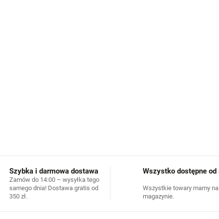
wzmocniona część w newral
SAFA oferuje skarpety
z
w
skarpet istnieje mniejsz
Dodatkowo wełniana frotte 
Wykonane z wysokiej jakoś
etyczne podejście do hodowli
INFORMACJE SZCZEGÓŁOWE
Szybka i darmowa dostawa
Wszystko dostępne od r
Zamów do 14:00 – wysyłka tego
samego dnia! Dostawa gratis od
Wszystkie towary mamy na
350 zł.
magazynie.