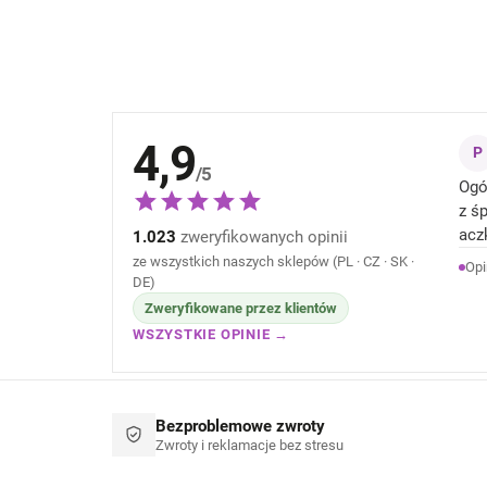
4,9
P
/5
Ogó
z ś
acz
1.023
zweryfikowanych opinii
zaw
ze wszystkich naszych sklepów (PL · CZ · SK ·
Opi
104
DE)
zad
Zweryfikowane przez klientów
WSZYSTKIE OPINIE →
Bezproblemowe zwroty
Zwroty i reklamacje bez stresu