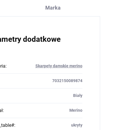
Marka
ametry dodatkowe
ria
:
Skarpety damskie merino
7032150089874
Biały
ał
:
Merino
_table#
:
ukryty