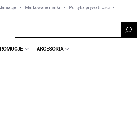
eklamacje
Markowane marki
Polityka prywatności
PROMOCJE
AKCESORIA
KOLOR
AFA
67,08 zł