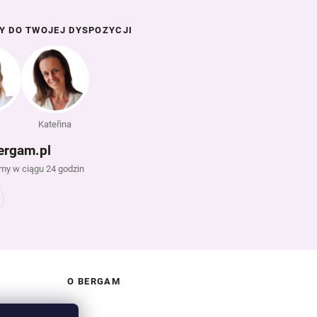
Y DO TWOJEJ DYSPOZYCJI
Kateřina
ergam.pl
y w ciągu 24 godzin
O BERGAM