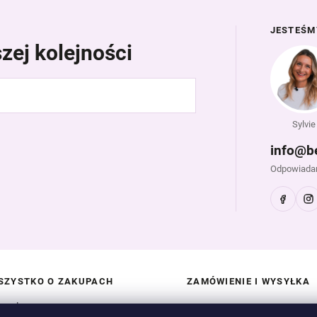
JESTEŚM
zej kolejności
Sylvie
info@b
Odpowiadam
SZYSTKO O ZAKUPACH
ZAMÓWIENIE I WYSYŁKA
ntakt