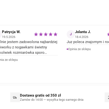
342,90 zł
Patrycja W.
Jolanta J.
J
19.5.2026
18.4.2026
lnie jestem zadowolona najbardziej
Juz poleca znajomym i rod
piworku z nogawkami świetny
Opinia ze sklepu
kolwiek rozmiarówka sporo
yżona śpiworek rozmiar 92 jest jak
nia ze sklepu
 rozmiar . Ale Ogólnie jestem
owolona z produktów.
Dostawa gratis od 350 zł
Zamów do 14:00 — wysyłka tego samego dnia