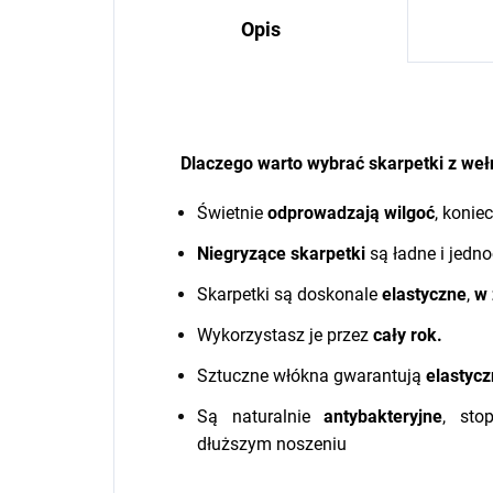
Opis
Dlaczego warto wybrać skarpetki z we
Świetnie
odprowadzają wilgoć
, konie
Niegryzące skarpetki
są ładne i jedno
Skarpetki są doskonale
elastyczne
,
w 
Wykorzystasz je przez
cały rok.
Sztuczne włókna gwarantują
elastyc
Są naturalnie
antybakteryjne
, sto
dłuższym noszeniu