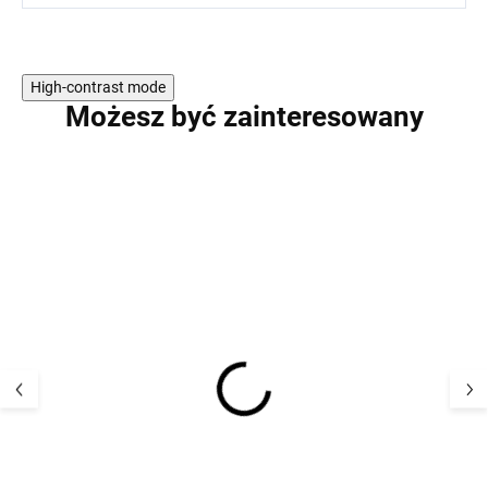
High-contrast mode
Możesz być zainteresowany
WYPRZEDAŻ
Dziecięce, skór
Merino kombinezon
różowe, barefoo