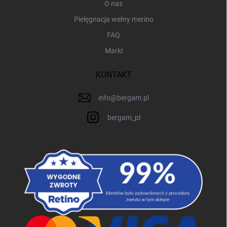
O nas
Pielęgnacja wełny merino
FAQ
Marki
KONTAKT
info
@
bergam.pl
bergam_pl