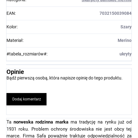
EAN
:
7032150039084
Kolor
:
Szary
Materiał
:
Merino
#tabela_rozmiarów#
:
ukryty
Opinie
Bądź pierwszą osobą, która napisze opinię do tego produktu.
Dodaj komentarz
Ta
norweska rodzinna marka
ma tradycję na rynku już od
1931 roku. Problem ochrony środowiska nie jest obcy tej
marce. Firma Safa poważnie traktuje odpowiedzialność za