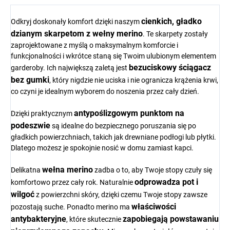
cienkich, gładko
Odkryj doskonały komfort dzięki naszym
dzianym skarpetom z wełny merino
. Te skarpety zostały
zaprojektowane z myślą o maksymalnym komforcie i
funkcjonalności i wkrótce staną się Twoim ulubionym elementem
bezuciskowy ściągacz
garderoby. Ich największą zaletą jest
bez gumki
, który nigdzie nie uciska i nie ogranicza krążenia krwi,
co czyni je idealnym wyborem do noszenia przez cały dzień.
antypoślizgowym punktom na
Dzięki praktycznym
podeszwie
są idealne do bezpiecznego poruszania się po
gładkich powierzchniach, takich jak drewniane podłogi lub płytki.
Dlatego możesz je spokojnie nosić w domu zamiast kapci.
wełna merino
Delikatna
zadba o to, aby Twoje stopy czuły się
odprowadza pot i
komfortowo przez cały rok. Naturalnie
wilgoć
z powierzchni skóry, dzięki czemu Twoje stopy zawsze
właściwości
pozostają suche. Ponadto merino ma
antybakteryjne
zapobiegają powstawaniu
, które skutecznie