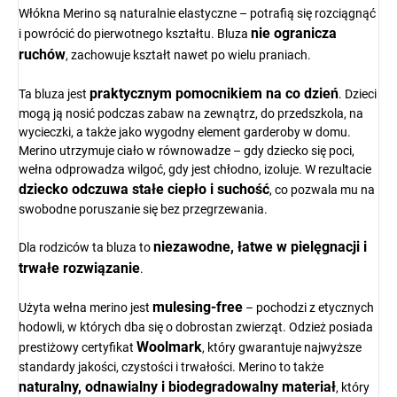
Włókna Merino są naturalnie elastyczne – potrafią się rozciągnąć
nie ogranicza
i powrócić do pierwotnego kształtu. Bluza
ruchów
, zachowuje kształt nawet po wielu praniach.
praktycznym pomocnikiem na co dzień
Ta bluza jest
. Dzieci
mogą ją nosić podczas zabaw na zewnątrz, do przedszkola, na
wycieczki, a także jako wygodny element garderoby w domu.
Merino utrzymuje ciało w równowadze – gdy dziecko się poci,
wełna odprowadza wilgoć, gdy jest chłodno, izoluje. W rezultacie
dziecko odczuwa stałe ciepło i suchość
, co pozwala mu na
swobodne poruszanie się bez przegrzewania.
niezawodne, łatwe w pielęgnacji i
Dla rodziców ta bluza to
trwałe rozwiązanie
.
mulesing-free
Użyta wełna merino jest
– pochodzi z etycznych
hodowli, w których dba się o dobrostan zwierząt. Odzież posiada
Woolmark
prestiżowy certyfikat
, który gwarantuje najwyższe
standardy jakości, czystości i trwałości. Merino to także
naturalny, odnawialny i biodegradowalny materiał
, który