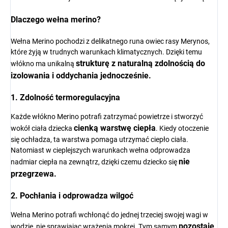
Dlaczego wełna merino?
Wełna Merino pochodzi z delikatnego runa owiec rasy Merynos,
które żyją w trudnych warunkach klimatycznych. Dzięki temu
strukturę z naturalną zdolnością do
włókno ma unikalną
izolowania i oddychania jednocześnie.
1. Zdolność termoregulacyjna
Każde włókno Merino potrafi zatrzymać powietrze i stworzyć
cienką warstwę ciepła
wokół ciała dziecka
. Kiedy otoczenie
się ochładza, ta warstwa pomaga utrzymać ciepło ciała.
Natomiast w cieplejszych warunkach wełna odprowadza
nie
nadmiar ciepła na zewnątrz, dzięki czemu dziecko się
przegrzewa.
2. Pochłania i odprowadza wilgoć
Wełna Merino potrafi wchłonąć do jednej trzeciej swojej wagi w
pozostaje
wodzie, nie sprawiając wrażenia mokrej. Tym samym