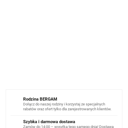
jest zjawiskiem normalnym w przypadku wysokiej
jakości wyrobów wełnianych i nie jest oznaką niskiej
jakości
.
Mechacenie powstaje w wyniku uwalniania się
krótkich włókien na powierzchni tkaniny, a po kilku
noszeniach i praniach mechacenie powinno się
znacznie zmniejszyć.
Więcej informacji na ten temat
można znaleźć
tutaj
.
INFORMACJE SZCZEGÓŁOWE
ZADAJ PYTANIE
POWIADOM MNIE
Rodzina BERGAM
Dołącz do naszej rodziny i korzystaj ze specjalnych
rabatów oraz ofert tylko dla zarejestrowanych klientów.
Szybka i darmowa dostawa
Zamów do 14:00 – wysyłka tego samego dnia! Dostawa