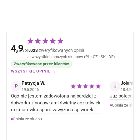
309,89 zł
286,80 
beżowa
4,9
/5
1.023
zweryfikowanych opinii
ze wszystkich naszych sklepów (PL · CZ · SK · DE)
Zweryfikowane przez klientów
WSZYSTKIE OPINIE →
Patrycja W.
Jolanta J
P
J
19.5.2026
18.4.2026
Ogólnie jestem zadowolona najbardziej z
Juz poleca zn
śpiworku z nogawkami świetny aczkolwiek
Opinia ze sklep
rozmiarówka sporo zawyżona śpiworek
rozmiar 92 jest jak 104 rozmiar . Ale
Opinia ze sklepu
Ogólnie jestem zadowolona z produktów.