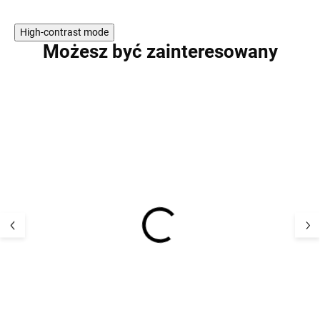
High-contrast mode
Możesz być zainteresowany
Dziecięca bluza
Dziecięca bluza
polarowa z wełny
kapturem z weł
merino ze 100% wełny
merino ze 100%
merino Geggamoja -
merino Jade L