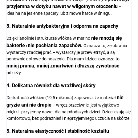
przyjemna w dotyku nawet w wilgotnym otoczeniu
–
idealna na jesienne spacery lub zimowe harce w śniegu.
3. Naturalnie antybakteryjna i odporna na zapachy
nie mnożą się
Dzięki lanolinie i strukturze włókna w merino
bakterie
nie pochłania zapachów.
i
Oznacza to, że ubrania
wystarczy rzadziej prać – wystarczy je przewietrzyć, a są
ponownie gotowe do noszenia. Dla mam i dzieci oznacza to
mniej prania, mniej zmartwień i dłuższą żywotność
odzieży.
4. Delikatna również dla wrażliwej skóry
nie
Delikatność włókien (19,5 mikrona) zapewnia, że materiał
gryzie ani nie drapie
– wręcz przeciwnie, jest wyjątkowo
miękki i przyjemny nawet dla najmłodszych dzieci. Dzieci czują się
komfortowo, bez podrażnień i nieprzyjemnego uczucia na skórze.
5. Naturalna elastyczność i stabilność kształtu