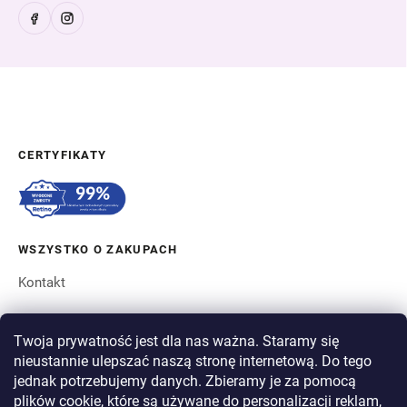
CERTYFIKATY
WSZYSTKO O ZAKUPACH
Kontakt
ZAMÓWIENIE I WYSYŁKA
Twoja prywatność jest dla nas ważna. Staramy się
nieustannie ulepszać naszą stronę internetową. Do tego
O BERGAM
jednak potrzebujemy danych. Zbieramy je za pomocą
plików cookie, które są używane do personalizacji reklam,