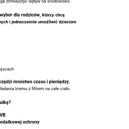
maga zmniejszyć wpływ na środowisko.
 wybór dla rodziców
, którzy chcą
ych i jednocześnie umożliwić dzieciom
ejscach
czędzi mnóstwo czasu i pieniędzy
,
adania kremu z filtrem na całe ciało.
ulkę?
UVB
 dodatkowej ochrony
e