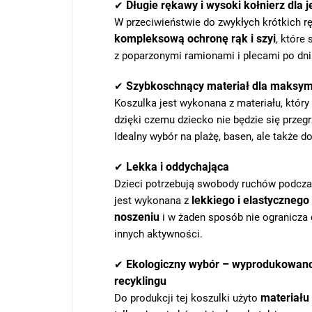
Długie rękawy i wysoki kołnierz dla
✔
W przeciwieństwie do zwykłych krótkich r
kompleksową ochronę rąk i szyi
, które
z poparzonymi ramionami i plecami po dni
Szybkoschnący materiał dla maksy
✔
Koszulka jest wykonana z materiału, który
dzięki czemu dziecko nie będzie się prze
Idealny wybór na plażę, basen, ale także 
Lekka i oddychająca
✔
Dzieci potrzebują swobody ruchów podczas
lekkiego i elastycznego
jest wykonana z
noszeniu
i w żaden sposób nie ogranicza 
innych aktywności.
Ekologiczny wybór – wyprodukowano
✔
recyklingu
materiału
Do produkcji tej koszulki użyto