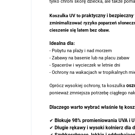
tylko chroni skórę dziecka, ale także po
praktyczny i bezpieczny
Koszulka UV to
zminimalizować ryzyko poparzeń słoneczn
cieszenie się latem bez obaw.
Idealna dla:
- Pobytu na plaży i nad morzem
- Zabawy na basenie lub na placu zabaw
- Spacerów i wycieczek w letnie dni
- Ochrony na wakacjach w tropikalnych mi
osz
Oprócz wysokiej ochrony, ta koszulka
ponieważ zmniejsza potrzebę ciągłego nakł
Dlaczego warto wybrać właśnie tę kosz
Blokuje 98% promieniowania UVA i 
✔
Długie rękawy i wysoki kołnierz dla
✔
Szybkoschnące, lekkie i oddychając