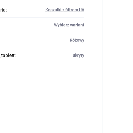
ria
:
Koszulki z filtrem UV
Wybierz wariant
Różowy
_table#
:
ukryty