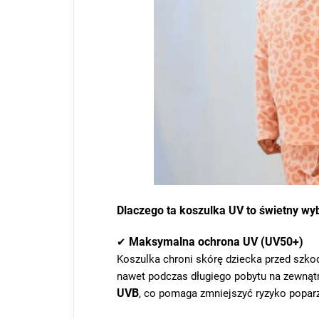
Dlaczego ta koszulka UV to świetny wy
Maksymalna ochrona UV (UV50+)
✔
Koszulka chroni skórę dziecka przed szk
nawet podczas długiego pobytu na zewnątr
UVB
, co pomaga zmniejszyć ryzyko poparz