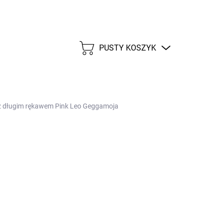
PUSTY KOSZYK
KOSZYK
 z długim rękawem Pink Leo Geggamoja
0 zł