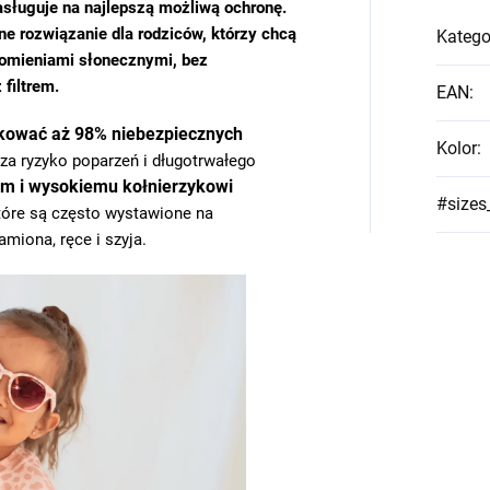
zasługuje na najlepszą możliwą ochronę.
ne rozwiązanie dla rodziców, którzy chcą
Katego
romieniami słonecznymi, bez
filtrem.
EAN
:
kować aż 98% niebezpiecznych
Kolor
:
sza ryzyko poparzeń i długotrwałego
m i wysokiemu kołnierzykowi
#sizes
tóre są często wystawione na
amiona, ręce i szyja.