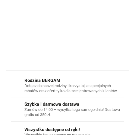
Należy pamiętać, że ubrania marki Geggamoja są nieco
większe. Dlatego lepiej w tym przypadku nie kupować
większego rozmiaru „na zapas”.
INFORMACJE SZCZEGÓŁOWE
ZADAJ PYTANIE
POWIADOM MNIE
Rodzina BERGAM
Dołącz do naszej rodziny i korzystaj ze specjalnych
rabatów oraz ofert tylko dla zarejestrowanych klientów.
Szybka i darmowa dostawa
Zamów do 14:00 – wysyłka tego samego dnia! Dostawa
gratis od 350 zł.
Wszystko dostępne od ręki!
Wszystkie towary mamy na magazynie.