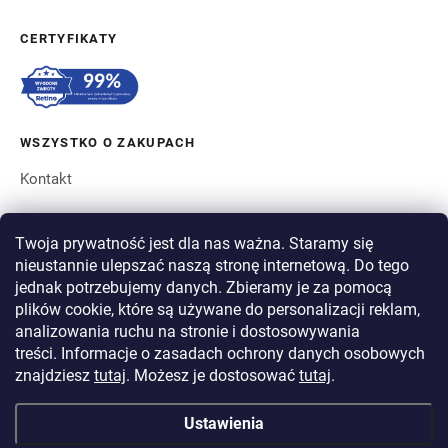
CERTYFIKATY
WSZYSTKO O ZAKUPACH
Kontakt
ZAMÓWIENIE I WYSYŁKA
Twoja prywatność jest dla nas ważna. Staramy się
nieustannie ulepszać naszą stronę internetową. Do tego
O BERGAM
jednak potrzebujemy danych. Zbieramy je za pomocą
plików cookie, które są używane do personalizacji reklam,
analizowania ruchu na stronie i dostosowywania
PŁATNOŚĆ
treści. Informacje o zasadach ochrony danych osobowych
WYSYŁKA
znajdziesz
tutaj
. Możesz je dostosować
tutaj
.
Ustawienia