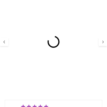
Dziecięce, skór
Merino kombinezon
różowe, barefoo
dziecięcy z kapturem
(buciki) z aplik
Wheat - jasny liliowy
Dust EN FANT
117,44 
325,54 zł