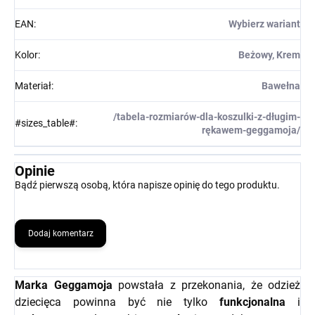
EAN
:
Wybierz wariant
Kolor
:
Beżowy, Krem
Materiał
:
Bawełna
/tabela-rozmiarów-dla-koszulki-z-długim-
#sizes_table#
:
rękawem-geggamoja/
Opinie
Bądź pierwszą osobą, która napisze opinię do tego produktu.
Dodaj komentarz
Marka Geggamoja
powstała z przekonania, że odzież
dziecięca powinna być nie tylko
funkcjonalna
i