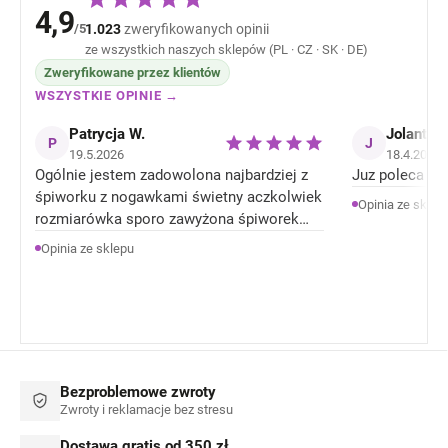
4,9
/5
1.023
zweryfikowanych opinii
ze wszystkich naszych sklepów (PL · CZ · SK · DE)
Zweryfikowane przez klientów
WSZYSTKIE OPINIE →
Patrycja W.
Jolanta J
P
J
19.5.2026
18.4.2026
Ogólnie jestem zadowolona najbardziej z
Juz poleca zn
śpiworku z nogawkami świetny aczkolwiek
Opinia ze sklep
rozmiarówka sporo zawyżona śpiworek
rozmiar 92 jest jak 104 rozmiar . Ale
Opinia ze sklepu
Ogólnie jestem zadowolona z produktów.
Bezproblemowe zwroty
Zwroty i reklamacje bez stresu
Dostawa gratis od 350 zł