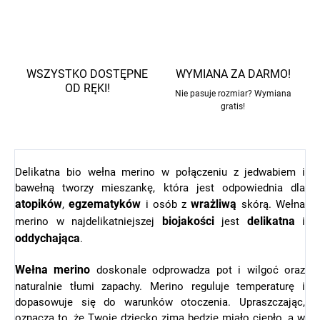
WSZYSTKO DOSTĘPNE
WYMIANA ZA DARMO!
OD RĘKI!
Nie pasuje rozmiar? Wymiana
gratis!
Delikatna bio wełna merino w połączeniu z jedwabiem i
bawełną tworzy mieszankę, która jest odpowiednia dla
atopików
egzematyków
wrażliwą
,
i osób z
skórą. Wełna
bio
jakości
delikatna
merino w najdelikatniejszej
jest
i
oddychająca
.
Wełna merino
doskonale odprowadza pot i wilgoć oraz
naturalnie tłumi zapachy. Merino reguluje temperaturę i
dopasowuje się do warunków otoczenia. Upraszczając,
oznacza to, że Twoje dziecko zimą będzie miało ciepło, a w