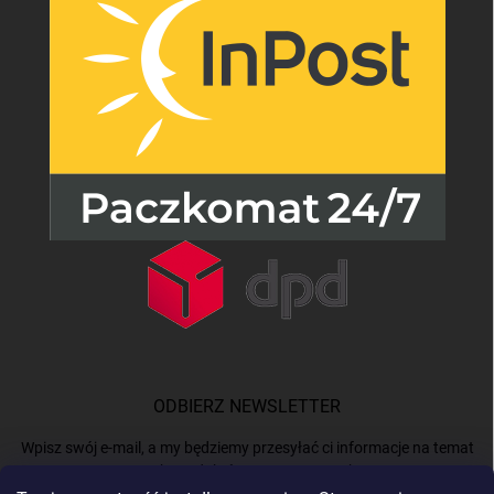
ODBIERZ NEWSLETTER
Wpisz swój e-mail, a my będziemy przesyłać ci informacje na temat
nowych produktów na naszym e-shop.