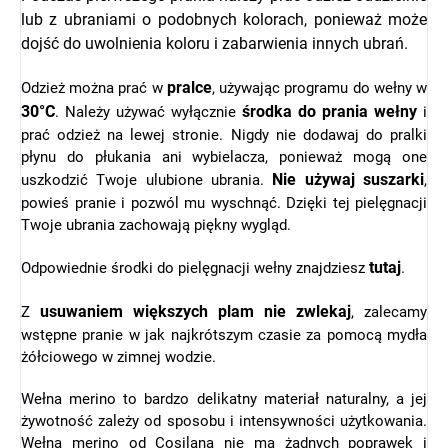
lub z ubraniami o podobnych kolorach, ponieważ może
dojść do uwolnienia koloru i zabarwienia innych ubrań.
pralce
Odzież można prać w
, używając programu do wełny w
30°C
środka do prania wełny
. Należy używać wyłącznie
i
prać odzież na lewej stronie. Nigdy nie dodawaj do pralki
płynu do płukania ani wybielacza, ponieważ mogą one
Nie używaj suszarki
uszkodzić Twoje ulubione ubrania.
,
powieś pranie i pozwól mu wyschnąć. Dzięki tej pielęgnacji
Twoje ubrania zachowają piękny wygląd.
tutaj
Odpowiednie środki do pielęgnacji wełny znajdziesz
.
usuwaniem większych plam nie zwlekaj
Z
, zalecamy
wstępne pranie w jak najkrótszym czasie za pomocą mydła
żółciowego w zimnej wodzie.
Wełna merino to bardzo delikatny materiał naturalny, a jej
żywotność zależy od sposobu i intensywności użytkowania.
Wełna merino od Cosilana nie ma żadnych poprawek i