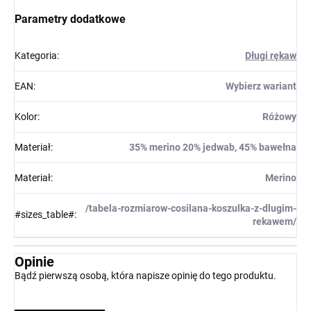
Parametry dodatkowe
Kategoria
:
Długi rękaw
EAN
:
Wybierz wariant
Kolor
:
Różowy
Materiał
:
35% merino 20% jedwab, 45% bawełna
Materiał
:
Merino
/tabela-rozmiarow-cosilana-koszulka-z-dlugim-
#sizes_table#
:
rekawem/
Opinie
Bądź pierwszą osobą, która napisze opinię do tego produktu.