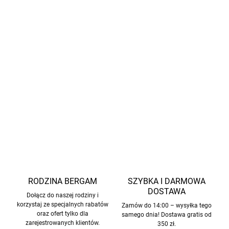
Koszulki tej marki mają krótszy krój. Jeśli kupujesz dla
wysokiego dziecka, zalecamy wybór większego
rozmiaru.
Z certyfikatem GOTS marka Cosilana zobowiązuje się do
mulesing-free.
INFORMACJE SZCZEGÓŁOWE
ZADAJ PYTANIE
POWIADOM MNIE
RODZINA BERGAM
SZYBKA I DARMOWA
DOSTAWA
Dołącz do naszej rodziny i
korzystaj ze specjalnych rabatów
Zamów do 14:00 – wysyłka tego
oraz ofert tylko dla
samego dnia! Dostawa gratis od
zarejestrowanych klientów.
350 zł.