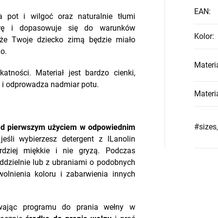
EAN
:
pot i wilgoć oraz naturalnie tłumi
turę i dopasowuje się do warunków
Kolor
:
, że Twoje dziecko zimą będzie miało
o.
Materi
atności. Materiał jest bardzo cienki,
a i odprowadza nadmiar potu.
Materi
#sizes
zed pierwszym użyciem w odpowiednim
eśli wybierzesz detergent z l
Lanolin
dziej miękkie i nie gryzą.
Podczas
oddzielnie lub z ubraniami o podobnych
olnienia koloru i zabarwienia innych
wając programu do prania wełny w