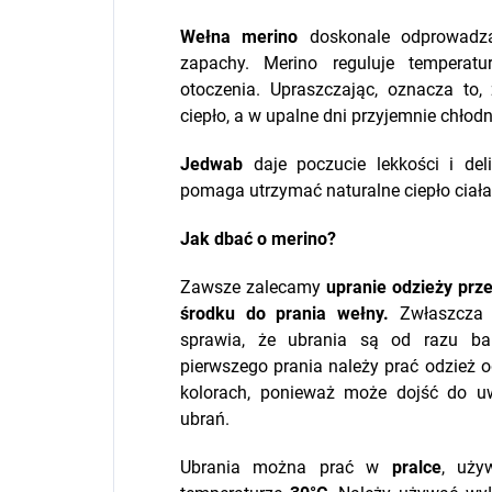
Wełna merino
doskonale odprowadza 
zapachy. Merino reguluje tempera
otoczenia. Upraszczając, oznacza to
ciepło, a w upalne dni przyjemnie chłodn
Jedwab
daje poczucie lekkości i delik
pomaga utrzymać naturalne ciepło ciał
Jak dbać o merino?
Zawsze zalecamy
upranie odzieży pr
środku do prania wełny.
Zwłaszcza j
sprawia, że ubrania są od razu bar
pierwszego prania należy prać odzież 
kolorach, ponieważ może dojść do uw
ubrań.
Ubrania można prać w
pralce
, uży