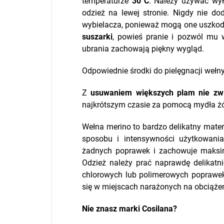
temperaturze
30°C
. Należy używać wy
odzież na lewej stronie. Nigdy nie do
wybielacza, ponieważ mogą one uszkodz
suszarki
, powieś pranie i pozwól mu w
ubrania zachowają piękny wygląd.
Odpowiednie środki do pielęgnacji wełn
Z
usuwaniem większych plam nie zw
najkrótszym czasie za pomocą mydła ż
Wełna merino to bardzo delikatny materi
sposobu i intensywności użytkowani
żadnych poprawek i zachowuje maksi
Odzież należy prać naprawdę delikatn
chlorowych lub polimerowych poprawe
się w miejscach narażonych na obciążen
Nie znasz marki Cosilana?