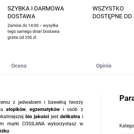
SZYBKA I DARMOWA
WSZYSTKO
DOSTAWA
DOSTĘPNE OD 
Zamów do 14:00 – wysyłka
tego samego dnia! Dostawa
gratis od 350 zł.
Ocena
Opinie
Par
zeniu z jedwabiem i bawełną tworzy
dla
atopików
,
egzematyków
i osób z
ikatniejszej
bio
jakości
jest
delikatna
i
em marki COSILANA wykorzystasz w
Katego
ózku
.