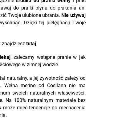
łącznie
środka do prania wełny
i prać
dawaj do pralki płynu do płukania ani
ić Twoje ulubione ubrania.
Nie używaj
yschnąć. Dzięki tej pielęgnacji Twoje
y znajdziesz
tutaj
.
lekaj
, zalecamy wstępne pranie w jak
ółciowego w zimnej wodzie.
ał naturalny, a jej żywotność zależy od
a.
Wełna merino od Cosilana nie ma
mum swoich naturalnych właściwości.
ie. Na 100% naturalnym materiale bez
k może mieć tendencję do mechacenia
ia.