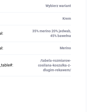
Wybierz wariant
Krem
35% merino 20% jedwab,
ał
:
45% bawełna
ał
:
Merino
/tabela-rozmiarow-
_table#
:
cosilana-koszulka-z-
dlugim-rekawem/