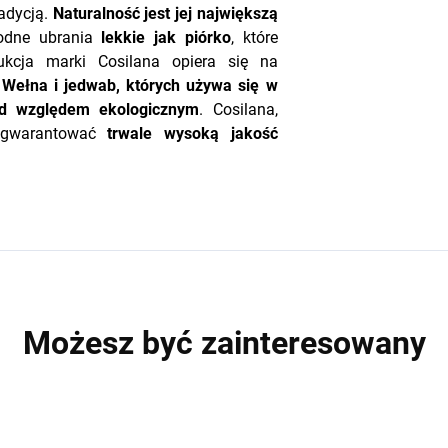
adycją.
Naturalność jest jej największą
odne ubrania
lekkie
jak
piórko
, które
dukcja marki Cosilana opiera się na
.
Wełna i jedwab, których używa się w
pod względem ekologicznym
. Cosilana,
zagwarantować
trwale
wysoką
jakość
Możesz być zainteresowany