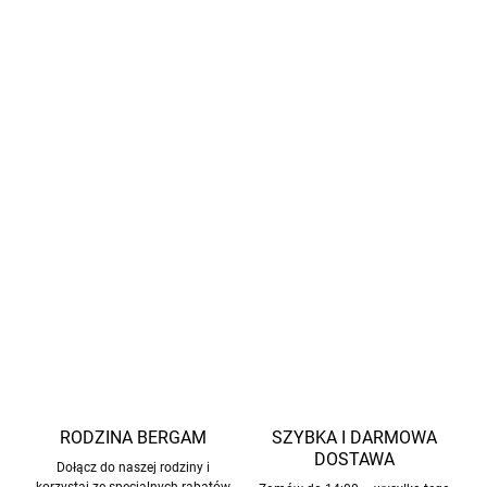
organizmu służącą do regulacji temperatury.
Koszulki tej marki mają krótszy krój. Jeśli kupujesz dla
wysokiego dziecka, zalecamy wybór rozmiaru
większego. Jeśli kupujesz dla wysokiego dziecka,
zalecamy wybór większego rozmiaru.
Z certyfikatem
GOTS
marka Cosilana zobowiązuje się do
mulesing-free.
INFORMACJE SZCZEGÓŁOWE
ZADAJ PYTANIE
POWIADOM MNIE
RODZINA BERGAM
SZYBKA I DARMOWA
DOSTAWA
Dołącz do naszej rodziny i