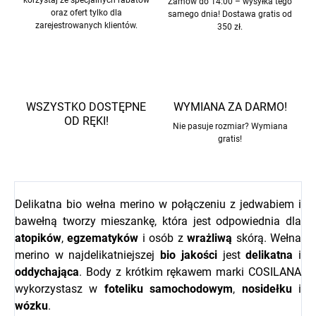
korzystaj ze specjalnych rabatów
Zamów do 14:00 – wysyłka tego
oraz ofert tylko dla
samego dnia! Dostawa gratis od
zarejestrowanych klientów.
350 zł.
WSZYSTKO DOSTĘPNE
WYMIANA ZA DARMO!
OD RĘKI!
Nie pasuje rozmiar? Wymiana
gratis!
Delikatna bio wełna merino w połączeniu z jedwabiem i
bawełną tworzy mieszankę, która jest odpowiednia dla
atopików
,
egzematyków
i osób z
wrażliwą
skórą. Wełna
merino w najdelikatniejszej
bio
jakości
jest
delikatna
i
oddychająca
. Body z krótkim rękawem marki COSILANA
wykorzystasz w
foteliku samochodowym
,
nosidełku
i
wózku
.