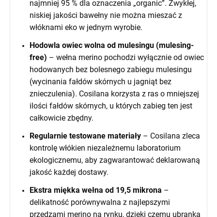
najmniej 95 % dla oznaczenia „organic”. Zwykłej,
niskiej jakości bawełny nie można mieszać z
włóknami eko w jednym wyrobie.
Hodowla owiec wolna od mulesingu (mulesing-
free)
– wełna merino pochodzi wyłącznie od owiec
hodowanych bez bolesnego zabiegu mulesingu
(wycinania fałdów skórnych u jagniąt bez
znieczulenia). Cosilana korzysta z ras o mniejszej
ilości fałdów skórnych, u których zabieg ten jest
całkowicie zbędny.
Regularnie testowane materiały
– Cosilana zleca
kontrolę włókien niezależnemu laboratorium
ekologicznemu, aby zagwarantować deklarowaną
jakość każdej dostawy.
Ekstra miękka wełna od 19,5 mikrona
–
delikatność porównywalna z najlepszymi
przędzami merino na rynku, dzięki czemu ubranka