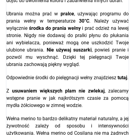
dojść do uwolnienia koloru i zabarwienia innych ubrań.
Ubrania można prać w
pralce
, używając programu do
prania wełny w temperaturze
30°C
. Należy używać
wyłącznie
środka do prania wełny
i prać odzież na lewej
stronie. Nigdy nie dodawaj do pralki płynu do płukania
ani wybielacza, ponieważ mogą one uszkodzić Twoje
ulubione ubrania.
Nie używaj suszarki
, powieś pranie i
pozwól mu wyschnąć. Dzięki tej pielęgnacji Twoje
ubrania zachowają piękny wygląd.
Odpowiednie środki do pielęgnacji wełny znajdziesz
tutaj
.
Z
usuwaniem większych plam nie zwlekaj
, zalecamy
wstępne pranie w jak najkrótszym czasie za pomocą
mydła żółciowego w zimnej wodzie.
Wełna merino to bardzo delikatny materiał naturalny, a jej
żywotność zależy od sposobu i intensywności
użytkowania.
Wełna merino od Cosilana nie ma żadnych