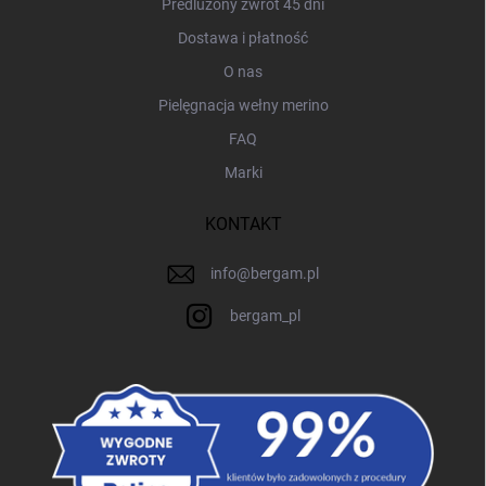
Predluzony zwrot 45 dni
Dostawa i płatność
O nas
Pielęgnacja wełny merino
FAQ
Marki
KONTAKT
info
@
bergam.pl
bergam_pl