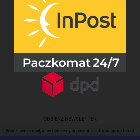
ODBIERZ NEWSLETTER
Wpisz swój e-mail, a my będziemy przesyłać ci informacje na temat
nowych produktów na naszym e-shop.