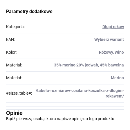
Parametry dodatkowe
Kategoria
:
Długi rękaw
EAN
:
Wybierz wariant
Kolor
:
Różowy, Wino
Materiał
:
35% merino 20% jedwab, 45% bawełna
Materiał
:
Merino
/tabela-rozmiarow-cosilana-koszulka-z-dlugim-
#sizes_table#
:
rekawem/
Opinie
Bądź pierwszą osobą, która napisze opinię do tego produktu.