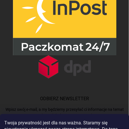
ODBIERZ NEWSLETTER
Wpisz swój e-mail, a my będziemy przesyłać ci informacje na temat
nowych produktów na naszym e-shop.
Twoja prywatność jest dla nas ważna. Staramy się