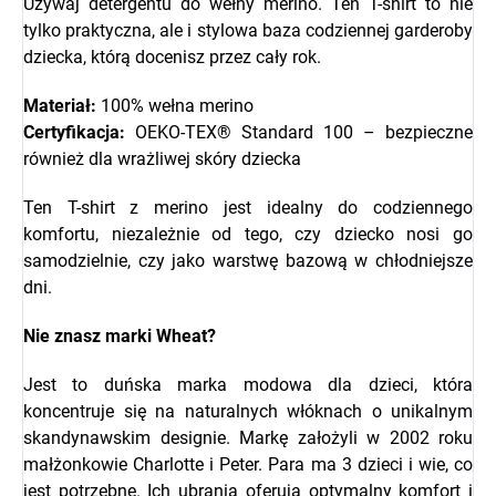
Używaj detergentu do wełny merino. Ten T-shirt to nie
tylko praktyczna, ale i stylowa baza codziennej garderoby
dziecka, którą docenisz przez cały rok.
Materiał:
100% wełna merino
Certyfikacja:
OEKO-TEX® Standard 100 – bezpieczne
również dla wrażliwej skóry dziecka
Ten T-shirt z merino jest idealny do codziennego
komfortu, niezależnie od tego, czy dziecko nosi go
samodzielnie, czy jako warstwę bazową w chłodniejsze
dni.
Nie znasz marki
Wheat?
Jest to duńska marka modowa dla dzieci, która
koncentruje się na naturalnych włóknach o unikalnym
skandynawskim designie. Markę założyli w 2002 roku
małżonkowie Charlotte i Peter.
Para ma 3 dzieci i wie, co
jest potrzebne. Ich ubrania oferują optymalny komfort i