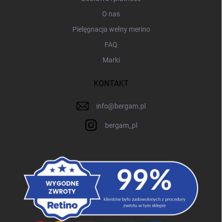
O nas
Pielęgnacja wełny merino
FAQ
Marki
KONTAKT
info
@
bergam.pl
bergam_pl