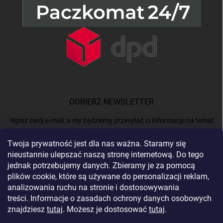
ODBIERZ NEWSLETTER
Wpisz swój e-mail, a my będziemy przesyłać ci informacje na temat
nowych produktów na naszym e-shop.
Twoja prywatność jest dla nas ważna. Staramy się
nieustannie ulepszać naszą stronę internetową. Do tego
E-MAIL
jednak potrzebujemy danych. Zbieramy je za pomocą
plików cookie, które są używane do personalizacji reklam,
analizowania ruchu na stronie i dostosowywania
treści. Informacje o zasadach ochrony danych osobowych
Podając e-mail, akceptujesz
politykę prywatności.
znajdziesz
tutaj
. Możesz je dostosować
tutaj
.