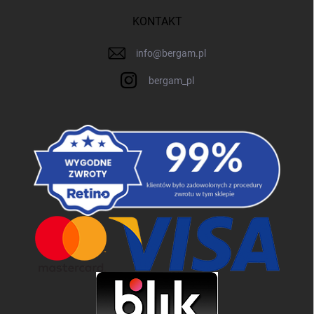
KONTAKT
info
@
bergam.pl
bergam_pl