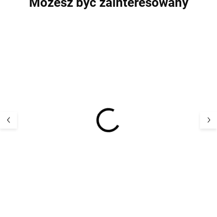
Możesz być zainteresowany
Dziecięca kurtka o
Kurtka dziecięc
wyglądzie ANORAKA na
wyglądzie ANO
chłodne zimowe dni
chłodne zimowe
SASCHA WHEAT Walnut
SASCHA WHEAT
535,78 zł
535,78 
sea