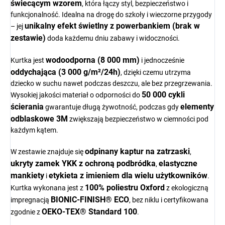
świecącym wzorem
, która łączy styl, bezpieczeństwo i
funkcjonalność. Idealna na drogę do szkoły i wieczorne przygody
unikalny efekt świetlny z powerbankiem (brak w
– jej
zestawie)
doda każdemu dniu zabawy i widoczności.
wodoodporna (8 000 mm)
Kurtka jest
i jednocześnie
oddychająca (3 000 g/m²/24h)
, dzięki czemu utrzyma
dziecko w suchu nawet podczas deszczu, ale bez przegrzewania.
50 000 cykli
Wysokiej jakości materiał o odporności do
ścierania
elementy
gwarantuje długą żywotność, podczas gdy
odblaskowe 3M
zwiększają bezpieczeństwo w ciemności pod
każdym kątem.
odpinany kaptur na zatrzaski
W zestawie znajduje się
,
ukryty zamek YKK z ochroną podbródka
elastyczne
,
mankiety
etykieta z imieniem dla wielu użytkowników
i
.
100% poliestru Oxford
Kurtka wykonana jest z
z ekologiczną
BIONIC-FINISH® ECO
impregnacją
, bez niklu i certyfikowana
OEKO-TEX® Standard 100
zgodnie z
.