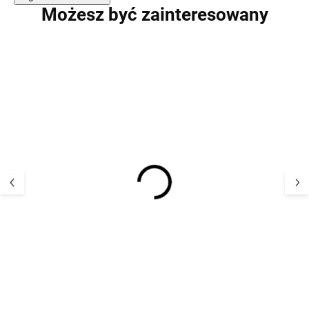
Możesz być zainteresowany
PROMOCJA
PROMOCJA
Dziecięca kurtka
Dziecięca zimo
zimowa ze sztucznym
kurtka membra
futerkiem 11106 Mikk-
Raisio Reima r
line - zielona Darkest
Rosy Berry
340,54 zł
354,26 
Sprouse