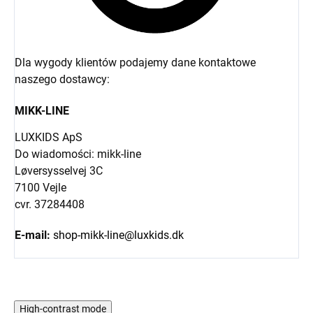
Dla wygody klientów podajemy dane kontaktowe
naszego dostawcy:
MIKK-LINE
LUXKIDS ApS
Do wiadomości: mikk-line
Løversysselvej 3C
7100 Vejle
cvr. 37284408
E-mail:
shop-mikk-line@luxkids.dk
High-contrast mode