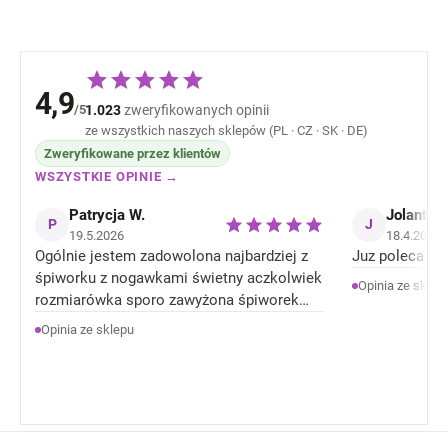
4,9
/5
1.023
zweryfikowanych opinii
ze wszystkich naszych sklepów (PL · CZ · SK · DE)
Zweryfikowane przez klientów
WSZYSTKIE OPINIE →
Patrycja W.
Jolanta J
P
J
19.5.2026
18.4.2026
Ogólnie jestem zadowolona najbardziej z
Juz poleca zn
śpiworku z nogawkami świetny aczkolwiek
Opinia ze sklep
rozmiarówka sporo zawyżona śpiworek
rozmiar 92 jest jak 104 rozmiar . Ale
Opinia ze sklepu
Ogólnie jestem zadowolona z produktów.