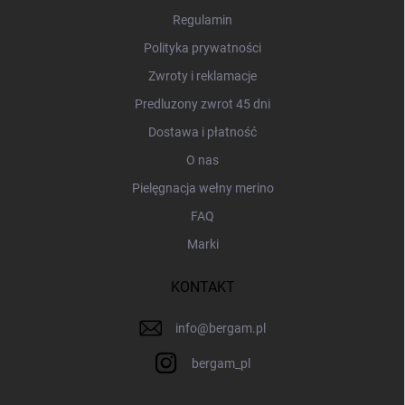
a
Regulamin
Polityka prywatności
Zwroty i reklamacje
Predluzony zwrot 45 dni
Dostawa i płatność
O nas
Pielęgnacja wełny merino
FAQ
Marki
KONTAKT
info
@
bergam.pl
bergam_pl