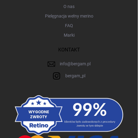
O nas
Pielęgnacja wełny merino
FAQ
Marki
KONTAKT
info
@
bergam.pl
bergam_pl