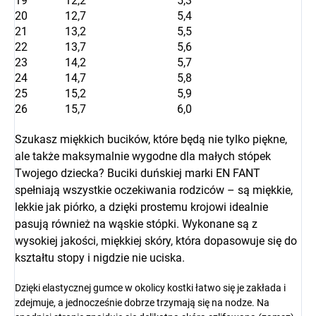
19
12,2
5,3
20
12,7
5,4
21
13,2
5,5
22
13,7
5,6
23
14,2
5,7
24
14,7
5,8
25
15,2
5,9
26
15,7
6,0
Szukasz miękkich bucików, które będą nie tylko piękne,
ale także maksymalnie wygodne dla małych stópek
Twojego dziecka? Buciki duńskiej marki EN FANT
spełniają wszystkie oczekiwania rodziców – są miękkie,
lekkie jak piórko, a dzięki prostemu krojowi idealnie
pasują również na wąskie stópki. Wykonane są z
wysokiej jakości, miękkiej skóry, która dopasowuje się do
kształtu stopy i nigdzie nie uciska.
Dzięki elastycznej gumce w okolicy kostki łatwo się je zakłada i
zdejmuje, a jednocześnie dobrze trzymają się na nodze. Na