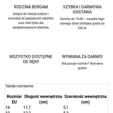
RODZINA BERGAM
SZYBKA I DARMOWA
DOSTAWA
Dołącz do naszej rodziny i
korzystaj ze specjalnych rabatów
Zamów do 14:00 – wysyłka tego
oraz ofert tylko dla
samego dnia! Dostawa gratis od
zarejestrowanych klientów.
350 zł.
WSZYSTKO DOSTĘPNE
WYMIANA ZA DARMO!
OD RĘKI!
Nie pasuje rozmiar? Wymiana
gratis!
Tabela rozmiarów:
Rozmiar
Długość wewnętrzna
Szerokość wewnętrzna
EU
(cm)
(cm)
18
11,7
5,1