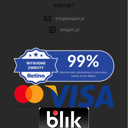
KONTAKT
info
@
bergam.pl
bergam_pl