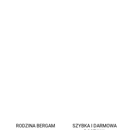
Urocze bawełniane rajstopki z kwiatowym wzorem będą
pasować każdej małej dziewczynce. Rajstopy z wysoką
zawartością
bawełny (75%)
są miękkie, przyjemne w
dotyku, Twoje dzieci je pokochają.
Poliamid
(20%)
zapewnia rajstopom
odporność
na
rozdarcia i otarcia, a
lycra
(5%)
dba o to, aby dobrze
pasowały i
wytrzymały
dłużej.
INFORMACJE SZCZEGÓŁOWE
ZADAJ PYTANIE
POWIADOM MNIE
RODZINA BERGAM
SZYBKA I DARMOWA