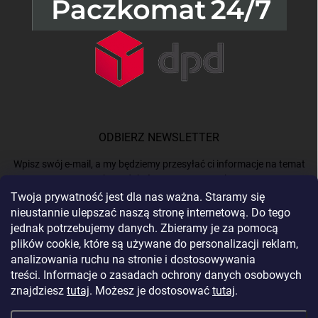
ODBIERZ NEWSLETTER
Wpisz swój e-mail, a my będziemy przesyłać ci informacje na temat
nowych produktów na naszym e-shop.
Twoja prywatność jest dla nas ważna. Staramy się
nieustannie ulepszać naszą stronę internetową. Do tego
E-MAIL
jednak potrzebujemy danych. Zbieramy je za pomocą
plików cookie, które są używane do personalizacji reklam,
analizowania ruchu na stronie i dostosowywania
treści. Informacje o zasadach ochrony danych osobowych
Podając e-mail, akceptujesz
politykę prywatności.
znajdziesz
tutaj
. Możesz je dostosować
tutaj
.
Zaloguj się