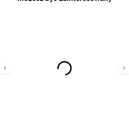
Bawełniane rajstopy z
Antypoślizgowe 
motywami kwiatowymi
jasno szare SAF
niebieskie SAFA
bawełny
62,34 zł
75,38 z