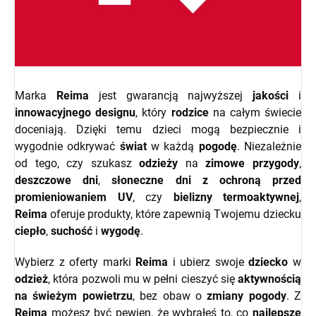
Marka
Reima
jest gwarancją najwyższej
jakości
i
innowacyjnego designu
, który
rodzice
na całym świecie
doceniają. Dzięki temu dzieci mogą bezpiecznie i
wygodnie odkrywać
świat
w każdą
pogodę
. Niezależnie
od tego, czy szukasz
odzieży
na
zimowe przygody
,
deszczowe dni
,
słoneczne dni z ochroną przed
promieniowaniem UV
, czy
bielizny termoaktywnej
,
Reima
oferuje produkty, które zapewnią Twojemu dziecku
ciepło
,
suchość
i
wygodę
.
Wybierz z oferty marki
Reima
i ubierz swoje
dziecko
w
odzież
, która pozwoli mu w pełni cieszyć się
aktywnością
na świeżym powietrzu
, bez obaw o
zmiany pogody
. Z
Reimą
możesz być pewien, że wybrałeś to, co
najlepsze