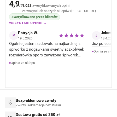
4,9
/5
1.023
zweryfikowanych opinii
ze wszystkich naszych sklepów (PL · CZ · SK · DE)
Zweryfikowane przez klientów
WSZYSTKIE OPINIE →
Patrycja W.
Jolanta J
P
J
19.5.2026
18.4.2026
Ogólnie jestem zadowolona najbardziej z
Juz poleca zn
śpiworku z nogawkami świetny aczkolwiek
Opinia ze sklep
rozmiarówka sporo zawyżona śpiworek
rozmiar 92 jest jak 104 rozmiar . Ale
Opinia ze sklepu
Ogólnie jestem zadowolona z produktów.
Bezproblemowe zwroty
Zwroty i reklamacje bez stresu
Dostawa gratis od 350 zł