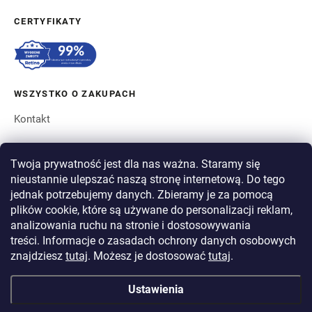
CERTYFIKATY
WSZYSTKO O ZAKUPACH
Kontakt
ZAMÓWIENIE I WYSYŁKA
Twoja prywatność jest dla nas ważna. Staramy się
nieustannie ulepszać naszą stronę internetową. Do tego
O BERGAM
jednak potrzebujemy danych. Zbieramy je za pomocą
plików cookie, które są używane do personalizacji reklam,
analizowania ruchu na stronie i dostosowywania
PŁATNOŚĆ
treści. Informacje o zasadach ochrony danych osobowych
WYSYŁKA
znajdziesz
tutaj
. Możesz je dostosować
tutaj
.
Ustawienia
Copyright 2026
BERGAM
. Wszystkie prawa zastrzeżone.
Edytuj ustawienia