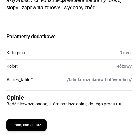
aktywności.
Ich konstrukcja wspiera naturalny rozwój
stopy i zapewnia zdrowy i wygodny chód.
Parametry dodatkowe
Kategoria
:
Dzieci
Kolor
:
Różowy
#sizes_table#
:
/tabela-rozmiarów-butów-reima/
Opinie
Bądź pierwszą osobą, która napisze opinię do tego produktu.
Dodaj komentarz