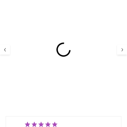
PROMOCJA
Dziecięce buty barefoot
Dziecięce buty 
z membraną, tenisówki
z membraną, tr
niebieskie Blue Ocean
różowe Sunset 
Reima Tallustelu
Reima Tallustel
288,89 zł
325,00 