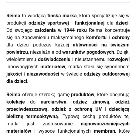
Reima
to wiodąca
fińska marka
, która specjalizuje się w
produkcji
odzieży sportowej
i
funkcjonalnej
dla
dzieci
.
Od swojego
założenia w 1944 roku
Reima koncentruje
się na zapewnieniu maksymalnego
komfortu
i
ochrony
dla dzieci podczas każdej
aktywności na świeżym
powietrzu
, niezależnie od
warunków pogodowych
. Dzięki
wieloletniemu
doświadczeniu
i nieustannemu
rozwojowi
innowacyjnych
materiałów
, marka stała się synonimem
jakości
i
niezawodności
w świecie
odzieży outdoorowej
dla dzieci
.
Reima
oferuje szeroką gamę
produktów
, które obejmują
kolekcje
do
narciarstwa
,
odzież zimową
,
odzież
przeciwdeszczową
,
odzież z ochroną UV
i
dziecięcą
bieliznę termoaktywną
. Typową cechą produktów tej
marki jest zastosowanie
najnowocześniejszych
materiałów
i wysoce funkcjonalnych
membran
, które