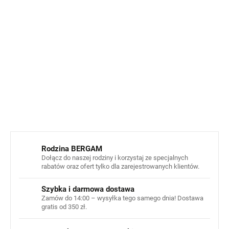
dziećmi.¨
Wyprodukowano z wysokiej jakości wełny merino
bez
mulesingu,
z naciskiem na
etyczne podejście do hodowli
i troskliwe traktowanie zwierząt.
INFORMACJE SZCZEGÓŁOWE
ZADAJ PYTANIE
POWIADOM MNIE
Rodzina BERGAM
Dołącz do naszej rodziny i korzystaj ze specjalnych
rabatów oraz ofert tylko dla zarejestrowanych klientów.
Szybka i darmowa dostawa
Zamów do 14:00 – wysyłka tego samego dnia! Dostawa
gratis od 350 zł.