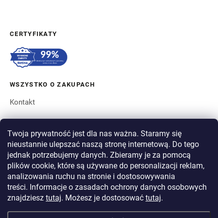
CERTYFIKATY
WSZYSTKO O ZAKUPACH
Kontakt
ZAMÓWIENIE I WYSYŁKA
Twoja prywatność jest dla nas ważna. Staramy się
nieustannie ulepszać naszą stronę internetową. Do tego
O BERGAM
jednak potrzebujemy danych. Zbieramy je za pomocą
plików cookie, które są używane do personalizacji reklam,
analizowania ruchu na stronie i dostosowywania
PŁATNOŚĆ
treści. Informacje o zasadach ochrony danych osobowych
WYSYŁKA
znajdziesz
tutaj
. Możesz je dostosować
tutaj
.