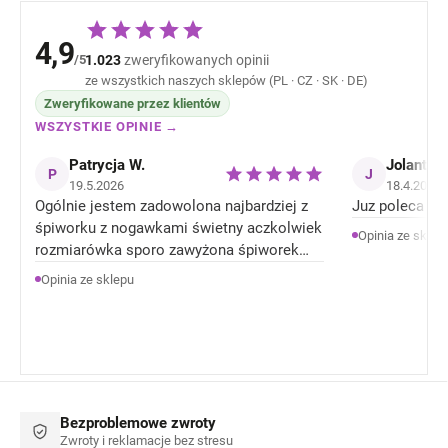
4,9
/5
1.023
zweryfikowanych opinii
ze wszystkich naszych sklepów (PL · CZ · SK · DE)
Zweryfikowane przez klientów
WSZYSTKIE OPINIE →
Patrycja W.
Jolanta J
P
J
19.5.2026
18.4.2026
Ogólnie jestem zadowolona najbardziej z
Juz poleca zn
śpiworku z nogawkami świetny aczkolwiek
Opinia ze sklep
rozmiarówka sporo zawyżona śpiworek
rozmiar 92 jest jak 104 rozmiar . Ale
Opinia ze sklepu
Ogólnie jestem zadowolona z produktów.
Bezproblemowe zwroty
Zwroty i reklamacje bez stresu