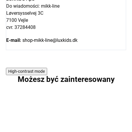
Do wiadomości: mikk-line
Løversysselvej 3C
7100 Vejle
cvr. 37284408
E-mail:
shop-mikk-line@luxkids.dk
High-contrast mode
Możesz być zainteresowany
WYPRZEDAŻ