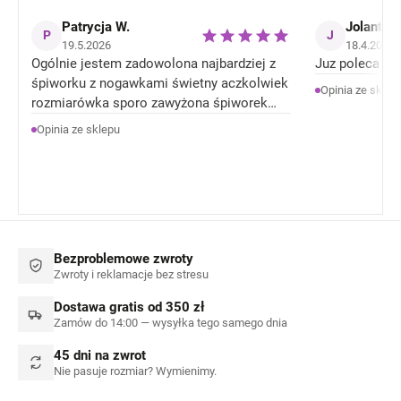
Patrycja W.
Jolanta J
P
J
19.5.2026
18.4.2026
Ogólnie jestem zadowolona najbardziej z
Juz poleca zn
śpiworku z nogawkami świetny aczkolwiek
Opinia ze sklep
rozmiarówka sporo zawyżona śpiworek
rozmiar 92 jest jak 104 rozmiar . Ale
Opinia ze sklepu
Ogólnie jestem zadowolona z produktów.
Bezproblemowe zwroty
Zwroty i reklamacje bez stresu
Dostawa gratis od 350 zł
Zamów do 14:00 — wysyłka tego samego dnia
45 dni na zwrot
Nie pasuje rozmiar? Wymienimy.