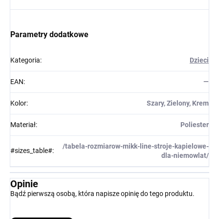
Parametry dodatkowe
Kategoria
:
Dzieci
EAN
:
—
Kolor
:
Szary, Zielony, Krem
Materiał
:
Poliester
/tabela-rozmiarow-mikk-line-stroje-kapielowe-
#sizes_table#
:
dla-niemowlat/
Opinie
Bądź pierwszą osobą, która napisze opinię do tego produktu.