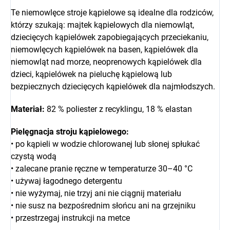
Te niemowlęce stroje kąpielowe są idealne dla rodziców,
którzy szukają: majtek kąpielowych dla niemowląt,
dziecięcych kąpielówek zapobiegających przeciekaniu,
niemowlęcych kąpielówek na basen, kąpielówek dla
niemowląt nad morze, neoprenowych kąpielówek dla
dzieci, kąpielówek na pieluchę kąpielową lub
bezpiecznych dziecięcych kąpielówek dla najmłodszych.
Materiał:
82 % poliester z recyklingu, 18 % elastan
Pielęgnacja stroju kąpielowego:
• po kąpieli w wodzie chlorowanej lub słonej spłukać
czystą wodą
• zalecane pranie ręczne w temperaturze 30–40 °C
• używaj łagodnego detergentu
• nie wyżymaj, nie trzyj ani nie ciągnij materiału
• nie susz na bezpośrednim słońcu ani na grzejniku
• przestrzegaj instrukcji na metce