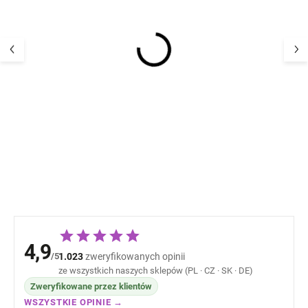
Dziecięce, skór
Merino kombinezon
różowe, barefoo
dziecięcy z kapturem
(buciki) z aplik
Wheat - jasny liliowy
Dust EN FANT
117,44 
325,54 zł
4,9
/5
1.023
zweryfikowanych opinii
ze wszystkich naszych sklepów (PL · CZ · SK · DE)
Zweryfikowane przez klientów
WSZYSTKIE OPINIE →