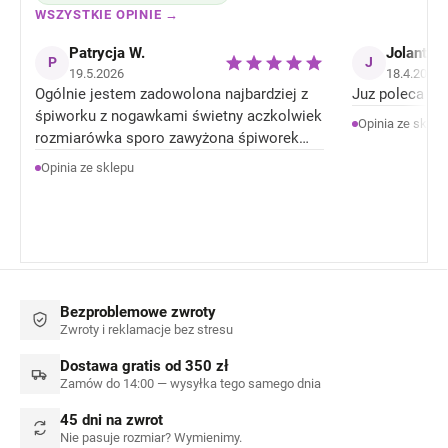
WSZYSTKIE OPINIE →
Patrycja W.
Jolanta J
P
J
19.5.2026
18.4.2026
Ogólnie jestem zadowolona najbardziej z
Juz poleca zn
śpiworku z nogawkami świetny aczkolwiek
Opinia ze sklep
rozmiarówka sporo zawyżona śpiworek
rozmiar 92 jest jak 104 rozmiar . Ale
Opinia ze sklepu
Ogólnie jestem zadowolona z produktów.
Bezproblemowe zwroty
Zwroty i reklamacje bez stresu
Dostawa gratis od 350 zł
Zamów do 14:00 — wysyłka tego samego dnia
45 dni na zwrot
Nie pasuje rozmiar? Wymienimy.