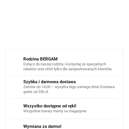
odpowiednie również dla wrażliwej skóry dziecka
INFORMACJE SZCZEGÓŁOWE
ZADAJ PYTANIE
POWIADOM MNIE
Rodzina BERGAM
Dołącz do naszej rodziny i korzystaj ze specjalnych
rabatów oraz ofert tylko dla zarejestrowanych klientów.
Szybka i darmowa dostawa
Zamów do 14:00 – wysyłka tego samego dnia! Dostawa
gratis od 350 zł.
Wszystko dostępne od ręki!
Wszystkie towary mamy na magazynie.
Wymiana za darmo!