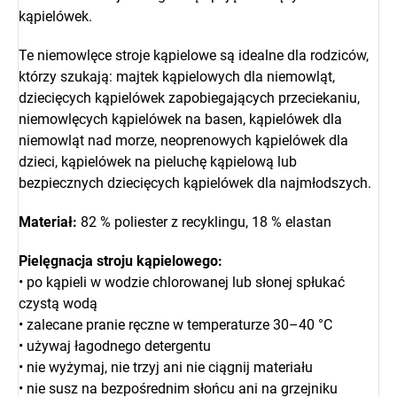
kąpielówek.
Te niemowlęce stroje kąpielowe są idealne dla rodziców,
którzy szukają: majtek kąpielowych dla niemowląt,
dziecięcych kąpielówek zapobiegających przeciekaniu,
niemowlęcych kąpielówek na basen, kąpielówek dla
niemowląt nad morze, neoprenowych kąpielówek dla
dzieci, kąpielówek na pieluchę kąpielową lub
bezpiecznych dziecięcych kąpielówek dla najmłodszych.
Materiał:
82 % poliester z recyklingu, 18 % elastan
Pielęgnacja stroju kąpielowego:
• po kąpieli w wodzie chlorowanej lub słonej spłukać
czystą wodą
• zalecane pranie ręczne w temperaturze 30–40 °C
• używaj łagodnego detergentu
• nie wyżymaj, nie trzyj ani nie ciągnij materiału
• nie susz na bezpośrednim słońcu ani na grzejniku