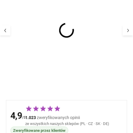
Dziecięce majtki
Dziecięce majtk
kąpielowe dla
kąpielowe dla
niemowląt Mikk-Line -
niemowląt Mikk-
1014_1 Butterfly AOP
1015_1 Croco 
92,80 zł
92,80 z
4,9
/5
1.023
zweryfikowanych opinii
ze wszystkich naszych sklepów (PL · CZ · SK · DE)
Zweryfikowane przez klientów