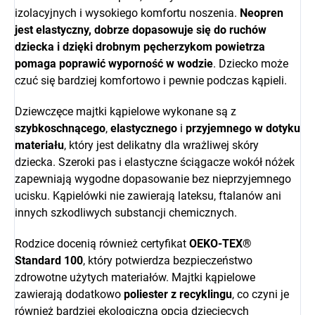
izolacyjnych i wysokiego komfortu noszenia.
Neopren
jest elastyczny, dobrze dopasowuje się do ruchów
dziecka i dzięki drobnym pęcherzykom powietrza
pomaga poprawić wyporność w wodzie
. Dziecko może
czuć się bardziej komfortowo i pewnie podczas kąpieli.
Dziewczęce majtki kąpielowe wykonane są z
szybkoschnącego
,
elastycznego
i
przyjemnego w dotyku
materiału
, który jest delikatny dla wrażliwej skóry
dziecka. Szeroki pas i elastyczne ściągacze wokół nóżek
zapewniają wygodne dopasowanie bez nieprzyjemnego
ucisku. Kąpielówki nie zawierają lateksu, ftalanów ani
innych szkodliwych substancji chemicznych.
Rodzice docenią również certyfikat
OEKO-TEX®
Standard 100
, który potwierdza bezpieczeństwo
zdrowotne użytych materiałów. Majtki kąpielowe
zawierają dodatkowo
poliester z recyklingu
, co czyni je
również bardziej ekologiczną opcją dziecięcych