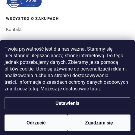
WSZYSTKO O ZAKUPACH
Kontakt
ZAMÓWIENIE I WYSYŁKA
Twoja prywatność jest dla nas ważna. Staramy się
nieustannie ulepszać naszą stronę internetową. Do tego
O BERGAM
jednak potrzebujemy danych. Zbieramy je za pomocą
plików cookie, które są używane do personalizacji reklam,
analizowania ruchu na stronie i dostosowywania
PŁATNOŚĆ
treści. Informacje o zasadach ochrony danych osobowych
WYSYŁKA
znajdziesz
tutaj
. Możesz je dostosować
tutaj
.
Ustawienia
Copyright 2026
BERGAM
. Wszystkie prawa zastrzeżone.
Edytuj ustawienia
plików cookie
Odrzucić
Zgadzam się
Opracował Shoptet