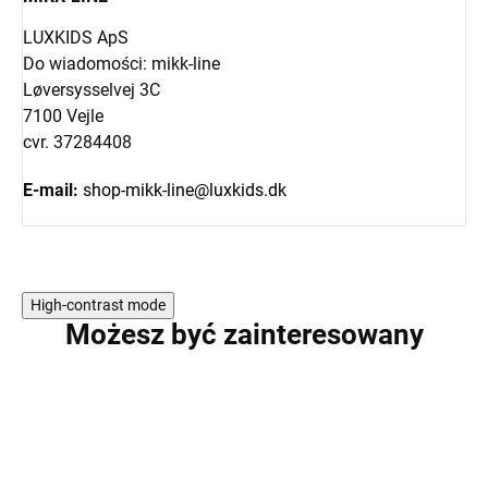
LUXKIDS ApS
Do wiadomości: mikk-line
Løversysselvej 3C
7100 Vejle
cvr. 37284408
E-mail:
shop-mikk-line@luxkids.dk
High-contrast mode
Możesz być zainteresowany
PROMOCJA
PROMOCJA