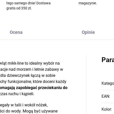
tego samego dnia! Dostawa
magazynie.
gratis od 350 zł.
Ocena
Opinie
Par
ląt mikk-line to idealny wybór na
akacje nad morzem i letnie zabawy w
 dla dziewczynek łączą w sobie
chy funkcjonalne, które doceni każdy
Katego
omagają zapobiegać przeciekaniu do
as ruchu i kąpieli.
EAN
:
gały w talii i wokół nóżek,
Kolor
:
ości do wody. Mogą być używane