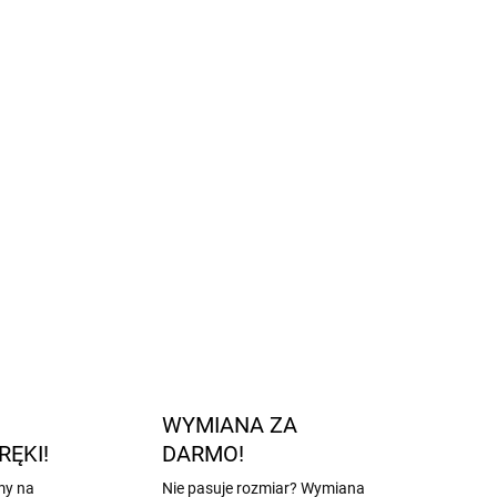
riał
ściągacze przy nogawkach
kodliwych chemikaliów
ndard 100
lingu
rażliwej skóry dziecka
ZADAJ PYTANIE
POWIADOM MNIE
WYMIANA ZA
RĘKI!
DARMO!
my na
Nie pasuje rozmiar? Wymiana