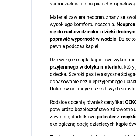
samodzielnie lub na pieluchę kąpielową
Materiał zawiera neopren, znany ze swoi
wysokiego komfortu noszenia.
Neopren 
się do ruchów dziecka i dzięki drobn
poprawić wyporność w wodzie
. Dzieck
pewnie podczas kąpieli.
Dziewczęce majtki kąpielowe wykonane
przyjemnego w dotyku materiału
, który
dziecka. Szeroki pas i elastyczne ścią
dopasowanie bez nieprzyjemnego ucisku.
ftalanów ani innych szkodliwych substa
Rodzice docenią również certyfikat
OEKO
potwierdza bezpieczeństwo zdrowotne u
zawierają dodatkowo
poliester z recykl
ekologiczną opcją dziecięcych kąpielów