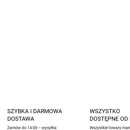
elastyczny i wygodny mate
szybkoschnące wykonanie
szeroki pas i elastyczne 
bez lateksu, ftalanów i sz
certyfikat OEKO-TEX® Sta
zawierają poliester z recyk
odpowiednie również dla w
INFORMACJE SZCZEGÓŁOWE
SZYBKA I DARMOWA
WSZYSTKO
DOSTAWA
DOSTĘPNE OD 
Zamów do 14:00 – wysyłka
Wszystkie towary ma