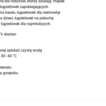
ne dla rodziców, którzy szukają: majtek
h kąpielówek zapobiegających
 na basen, kąpielówek dla niemowląt
 dzieci, kąpielówek na pieluchę
 kąpielówek dla najmłodszych.
 % elastan
łonej spłukać czystą wodą
e 30–40 °C
ateriału
a grzejniku