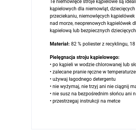
Te niemowlęce stroje kąpielowe są ideal
kąpielowych dla niemowląt, dziecięcyc
przeciekaniu, niemowlęcych kąpielówek
nad morze, neoprenowych kąpielówek dla
kąpielową lub bezpiecznych dziecięcych
Materiał:
82 % poliester z recyklingu, 18
Pielęgnacja stroju kąpielowego:
• po kąpieli w wodzie chlorowanej lub s
• zalecane pranie ręczne w temperaturz
• używaj łagodnego detergentu
• nie wyżymaj, nie trzyj ani nie ciągnij m
• nie susz na bezpośrednim słońcu ani n
• przestrzegaj instrukcji na metce