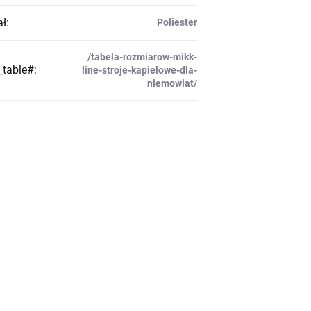
ał
:
Poliester
/tabela-rozmiarow-mikk-
_table#
:
line-stroje-kapielowe-dla-
niemowlat/