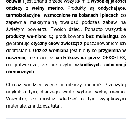
obuwia
i jest znana przede wszystkim z
wysokiej jakości
odzieży z wełny merino
. Produkty są
oddychające
,
termoizolacyjne
i
wzmocnione na kolanach i plecach
, co
zapewnia maksymalną trwałość podczas zabaw na
świeżym powietrzu Twoich dzieci. Ponadto wszystkie
produkty wełniane
są produkowane
bez mulesingu
, co
gwarantuje
etyczny chów zwierząt
z poszanowaniem ich
dobrostanu
.
Odzież wełniana
jest nie tylko
przyjemna w
noszeniu
, ale również
certyfikowana przez OEKO-TEX
,
co potwierdza, że nie użyto
szkodliwych substancji
chemicznych
.
Chcesz wiedzieć więcej o odzieży merino? Przeczytaj
artykuł o tym, dlaczego warto wybrać wełnę merino.
Wszystko, co musisz wiedzieć o tym wyjątkowym
materiale, znajdziesz
tutaj.