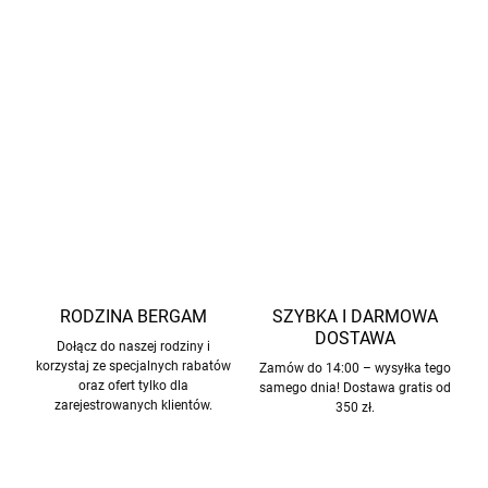
Zainteresowały Cię te brązowe buciki Melange Denver
marki
Mikk-line?
Sprawdź również inne podobne
produkty, które z pewnością Cię zachwycą! Więcej tutaj.
INFORMACJE SZCZEGÓŁOWE
ZADAJ PYTANIE
POWIADOM MNIE
RODZINA BERGAM
SZYBKA I DARMOWA
DOSTAWA
Dołącz do naszej rodziny i
korzystaj ze specjalnych rabatów
Zamów do 14:00 – wysyłka tego
oraz ofert tylko dla
samego dnia! Dostawa gratis od
zarejestrowanych klientów.
350 zł.