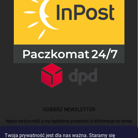
ODBIERZ NEWSLETTER
Wpisz swój e-mail, a my będziemy przesyłać ci informacje na temat
nowych produktów na naszym e-shop.
Twoja prywatność jest dla nas ważna. Staramy się