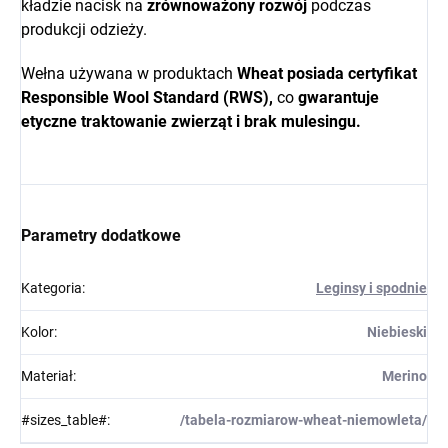
kładzie nacisk na
zrównoważony rozwój
podczas
produkcji odzieży.
Wełna używana w produktach
Wheat
posiada certyfikat
Responsible Wool Standard (RWS),
co
gwarantuje
etyczne traktowanie zwierząt i brak mulesingu.
Parametry dodatkowe
Kategoria
:
Leginsy i spodnie
Kolor
:
Niebieski
Materiał
:
Merino
#sizes_table#
:
/tabela-rozmiarow-wheat-niemowleta/