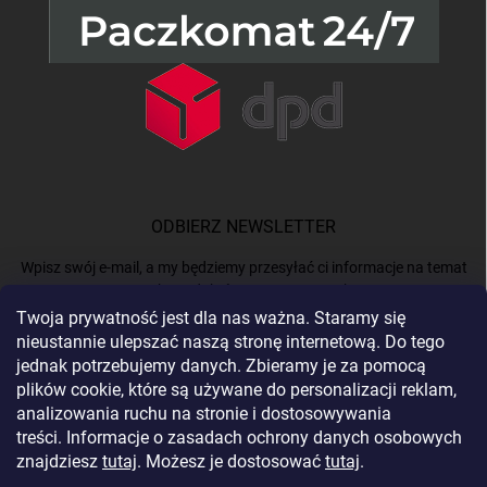
ODBIERZ NEWSLETTER
Wpisz swój e-mail, a my będziemy przesyłać ci informacje na temat
nowych produktów na naszym e-shop.
Twoja prywatność jest dla nas ważna. Staramy się
nieustannie ulepszać naszą stronę internetową. Do tego
E-MAIL
jednak potrzebujemy danych. Zbieramy je za pomocą
plików cookie, które są używane do personalizacji reklam,
analizowania ruchu na stronie i dostosowywania
treści. Informacje o zasadach ochrony danych osobowych
Podając e-mail, akceptujesz
politykę prywatności.
znajdziesz
tutaj
. Możesz je dostosować
tutaj
.