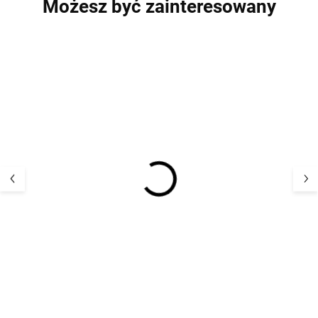
Możesz być zainteresowany
WYPRZEDAŻ
Dziecięce legginsy
Dziecięce eksk
merino z jedwabiem
norweskie spod
khaki melange Agi
dziergane ze 1
WHEAT
wełny merino ni
150,77 zł
172,52 
SAFA