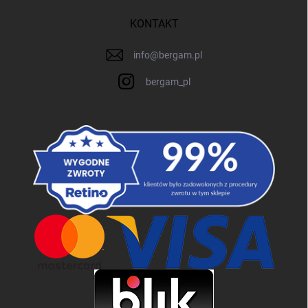
KONTAKT
info
@
bergam.pl
bergam_pl