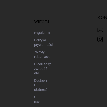
S
t
o
p
KON
k
WIĘCEJ
a
Regulamin
Polityka
prywatności
Zwroty i
reklamacje
Predluzony
zwrot 45
dni
Dostawa
i
płatność
O
nas