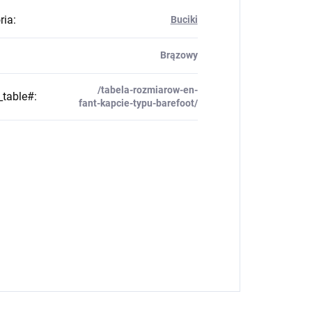
ria
:
Buciki
Brązowy
/tabela-rozmiarow-en-
_table#
:
fant-kapcie-typu-barefoot/