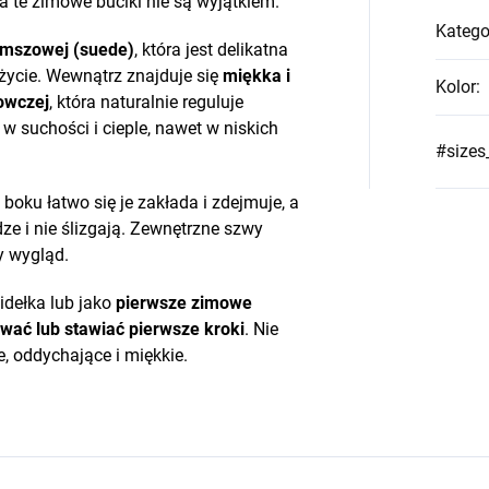
a te zimowe buciki nie są wyjątkiem.
Katego
amszowej (suede)
, która jest delikatna
życie. Wewnątrz znajduje się
miękka i
Kolor
:
owczej
, która naturalnie reguluje
 w suchości i cieple, nawet w niskich
#sizes
 boku łatwo się je zakłada i zdejmuje, a
ze i nie ślizgają. Zewnętrzne szwy
y wygląd.
idełka lub jako
pierwsze zimowe
awać lub stawiać pierwsze kroki
. Nie
e, oddychające i miękkie.