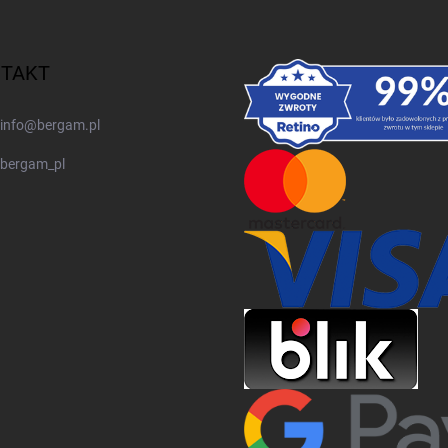
TAKT
info
@
bergam.pl
bergam_pl