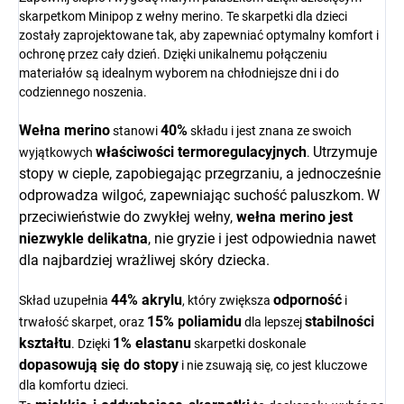
skarpetkom Minipop z wełny merino. Te skarpetki dla dzieci
zostały zaprojektowane tak, aby zapewniać optymalny komfort i
ochronę przez cały dzień. Dzięki unikalnemu połączeniu
materiałów są idealnym wyborem na chłodniejsze dni i do
codziennego noszenia.
Wełna merino
40%
stanowi
składu i jest znana ze swoich
właściwości termoregulacyjnych
Utrzymuje
wyjątkowych
.
stopy w cieple, zapobiegając przegrzaniu, a jednocześnie
odprowadza wilgoć, zapewniając suchość paluszkom.
W
przeciwieństwie do zwykłej wełny,
wełna merino
jest
niezwykle delikatna
, nie gryzie i jest odpowiednia nawet
dla najbardziej wrażliwej skóry dziecka.
44% akrylu
odporność
Skład uzupełnia
, który zwiększa
i
15% poliamidu
stabilności
trwałość skarpet, oraz
dla lepszej
kształtu
1% elastanu
. Dzięki
skarpetki doskonale
dopasowują się do stopy
i nie zsuwają się, co jest kluczowe
dla komfortu dzieci.