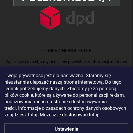
ODBIERZ NEWSLETTER
Wpisz swój e-mail, a my będziemy przesyłać ci informacje na temat
nowych produktów na naszym e-shop.
Twoja prywatność jest dla nas ważna. Staramy się
nieustannie ulepszać naszą stronę internetową. Do tego
E-MAIL
jednak potrzebujemy danych. Zbieramy je za pomocą
plików cookie, które są używane do personalizacji reklam,
analizowania ruchu na stronie i dostosowywania
treści. Informacje o zasadach ochrony danych osobowych
Podając e-mail, akceptujesz
politykę prywatności.
znajdziesz
tutaj
. Możesz je dostosować
tutaj
.
Zaloguj się
Ustawienia