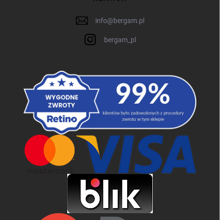
info
@
bergam.pl
bergam_pl