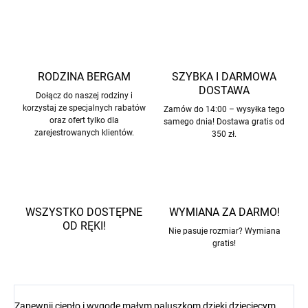
RODZINA BERGAM
SZYBKA I DARMOWA
DOSTAWA
Dołącz do naszej rodziny i
korzystaj ze specjalnych rabatów
Zamów do 14:00 – wysyłka tego
oraz ofert tylko dla
samego dnia! Dostawa gratis od
zarejestrowanych klientów.
350 zł.
WSZYSTKO DOSTĘPNE
WYMIANA ZA DARMO!
OD RĘKI!
Nie pasuje rozmiar? Wymiana
gratis!
Zapewnij ciepło i wygodę małym paluszkom dzięki dziecięcym