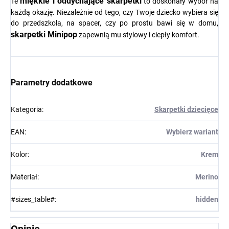
miękkie i oddychające skarpetki
Te
to doskonały wybór na
każdą okazję. Niezależnie od tego, czy Twoje dziecko wybiera się
do przedszkola, na spacer, czy po prostu bawi się w domu,
skarpetki Minipop
zapewnią mu stylowy i ciepły komfort.
Parametry dodatkowe
Kategoria
:
Skarpetki dziecięce
EAN
:
Wybierz wariant
Kolor
:
Krem
Materiał
:
Merino
#sizes_table#
:
hidden