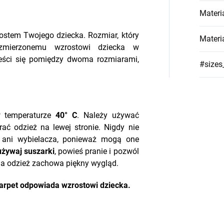
Materi
rostem Twojego dziecka. Rozmiar, który
Materi
zmierzonemu wzrostowi dziecka w
ieści się pomiędzy dwoma rozmiarami,
#sizes
w temperaturze
40° C
. Należy używać
rać odzież na lewej stronie. Nigdy nie
a ani wybielacza, ponieważ mogą one
używaj suszarki
, powieś pranie i pozwól
ja odzież zachowa piękny wygląd.
arpet odpowiada wzrostowi dziecka.