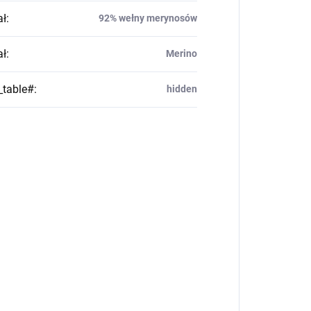
ał
:
92% wełny merynosów
ał
:
Merino
_table#
:
hidden