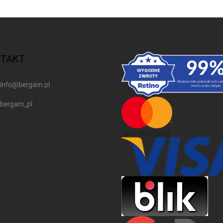
TAKT
info
@
bergam.pl
bergam_pl