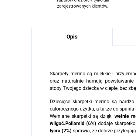
rabatów oraz ofert tylko dla
zarejestrowanych klientów.
Opis
Skarpety merino są miękkie i przyjemn
oraz naturalnie hamują powstawanie
stopy Twojego dziecka w cieple, bez zbę
Dziecięce skarpetki merino są bardzo
całorocznego użytku, a także do spania dl
Wełniane skarpetki są dzięki
wełnie m
wilgoć.
Poliamid
(6%)
dodaje skarpet
lycra
(2%)
sprawia, że dobrze przylegają