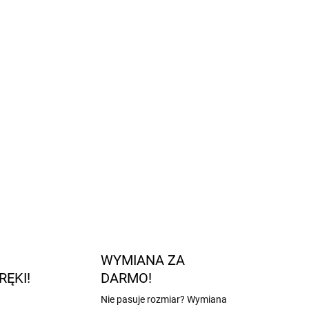
 rok.
ują
elastyczność
i
wytrzymałość.
yjne
, stópka nie będzie śmierdzieć nawet po
akości wełny merino
bez mulesingu,
z naciskiem
owli i humanitarne traktowanie zwierząt.
ZADAJ PYTANIE
POWIADOM MNIE
WYMIANA ZA
RĘKI!
DARMO!
Nie pasuje rozmiar? Wymiana