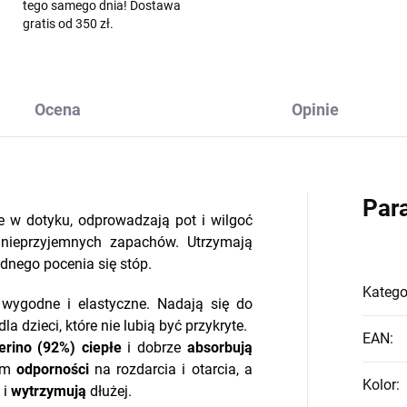
tego samego dnia! Dostawa
gratis od 350 zł.
Ocena
Opinie
Par
e w dotyku, odprowadzają pot i wilgoć
 nieprzyjemnych zapachów. Utrzymają
dnego pocenia się stóp.
Katego
 wygodne i elastyczne. Nadają się do
a dzieci, które nie lubią być przykryte.
EAN
:
erino
(92%)
ciepłe
i dobrze
absorbują
kom
odporności
na rozdarcia i otarcia, a
Kolor
:
 i
wytrzymują
dłużej.