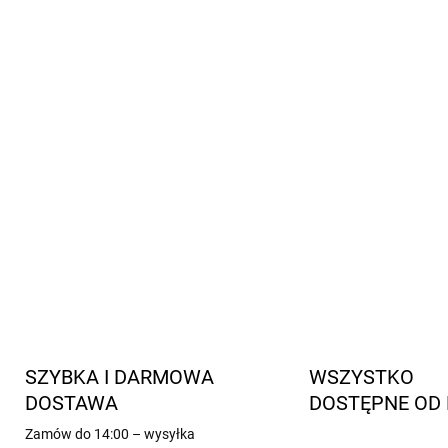
Wykorzystasz je przez
cały
Sztuczne włókna gwarant
Są naturalnie
antybakter
dłuższym noszeniu.
Certyfikat Öko Tex.
Wyprodukowano z wysokiej j
na
etyczne podejście do hod
INFORMACJE SZCZEGÓŁOWE
SZYBKA I DARMOWA
WSZYSTKO
DOSTAWA
DOSTĘPNE OD 
Zamów do 14:00 – wysyłka