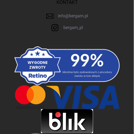
KONTAKT
info
@
bergam.pl
bergam_pl