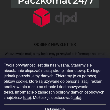
ODBIERZ NEWSLETTER
Wpisz swój e-mail, a my będziemy przesyłać ci informacje na temat
nowych produktów na naszym e-shop.
Twoja prywatność jest dla nas ważna. Staramy się
nieustannie ulepszać naszą stronę internetową. Do tego
E-MAIL
jednak potrzebujemy danych. Zbieramy je za pomocą
plików cookie, które są używane do personalizacji reklam,
analizowania ruchu na stronie i dostosowywania
treści. Informacje o zasadach ochrony danych osobowych
Podając e-mail, akceptujesz
politykę prywatności.
znajdziesz
tutaj
. Możesz je dostosować
tutaj
.
Zaloguj się
Ustawienia