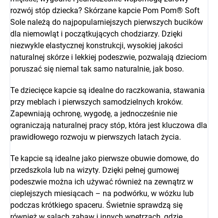
rozwój stóp dziecka? Skórzane kapcie Pom Pom® Soft
Sole należą do najpopularniejszych pierwszych bucików
dla niemowląt i początkujących chodziarzy. Dzięki
niezwykle elastycznej konstrukcji, wysokiej jakości
naturalnej skórze i lekkiej podeszwie, pozwalają dzieciom
poruszać się niemal tak samo naturalnie, jak boso.
Te dziecięce kapcie są idealne do raczkowania, stawania
przy meblach i pierwszych samodzielnych kroków.
Zapewniają ochronę, wygodę, a jednocześnie nie
ograniczają naturalnej pracy stóp, która jest kluczowa dla
prawidłowego rozwoju w pierwszych latach życia.
Te kapcie są idealne jako pierwsze obuwie domowe, do
przedszkola lub na wizyty. Dzięki pełnej gumowej
podeszwie można ich używać również na zewnątrz w
cieplejszych miesiącach – na podwórku, w wózku lub
podczas krótkiego spaceru. Świetnie sprawdzą się
również w salach zabaw i innych wnętrzach, gdzie