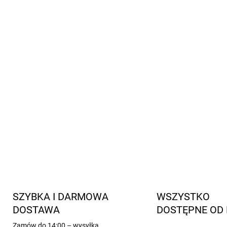
antypoślizgowa podeszwa
wyjmowana wkładka dla łat
łatwe zapięcie na rzepy
odpowiednie na stopę wąsk
bez chromu, metali ciężki
spełniają europejskie no
wysoka jakość produkcji w
INFORMACJE SZCZEGÓŁOWE
SZYBKA I DARMOWA
WSZYSTKO
DOSTAWA
DOSTĘPNE OD 
Zamów do 14:00 – wysyłka