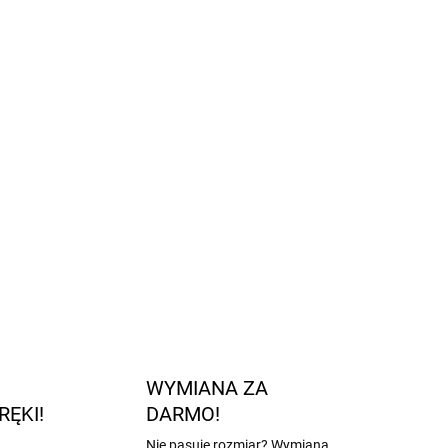
 z zamszu i gumy
wej kontroli rozmiaru
ą do średnio szerokiej
ch i szkodliwych substancji chemicznych
rmy REACH
 Hiszpanii
ZADAJ PYTANIE
POWIADOM MNIE
WYMIANA ZA
RĘKI!
DARMO!
Nie pasuje rozmiar? Wymiana