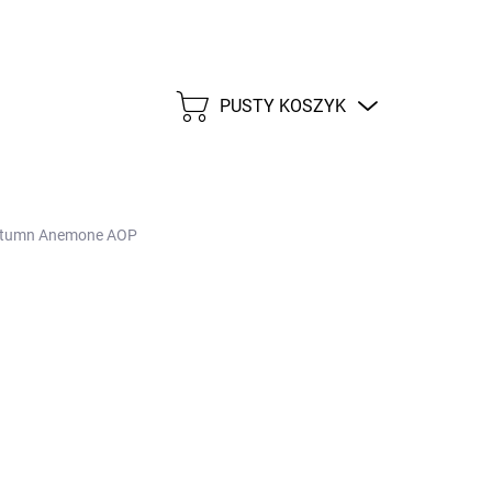
PUSTY KOSZYK
KOSZYK
 Autumn Anemone AOP
3 zł