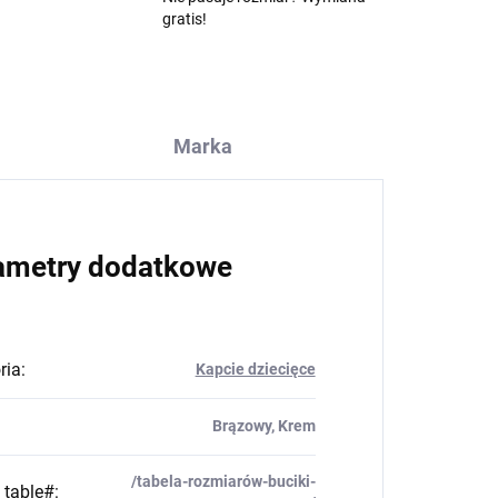
gratis!
Marka
ametry dodatkowe
ria
:
Kapcie dziecięce
Brązowy, Krem
/tabela-rozmiarów-buciki-
_table#
: