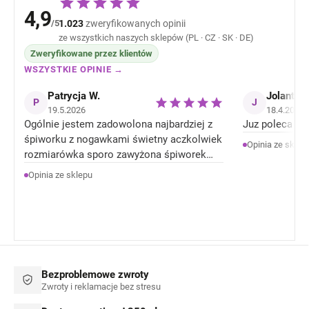
4,9
/5
1.023
zweryfikowanych opinii
ze wszystkich naszych sklepów (PL · CZ · SK · DE)
Zweryfikowane przez klientów
WSZYSTKIE OPINIE →
Patrycja W.
Jolanta J
P
J
19.5.2026
18.4.2026
Ogólnie jestem zadowolona najbardziej z
Juz poleca zn
śpiworku z nogawkami świetny aczkolwiek
Opinia ze sklep
rozmiarówka sporo zawyżona śpiworek
rozmiar 92 jest jak 104 rozmiar . Ale
Opinia ze sklepu
Ogólnie jestem zadowolona z produktów.
Bezproblemowe zwroty
Zwroty i reklamacje bez stresu