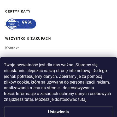
CERTYFIKATY
WSZYSTKO O ZAKUPACH
Kontakt
ZAMÓWIENIE I WYSYŁKA
Twoja prywatność jest dla nas ważna. Staramy się
nieustannie ulepszać naszą stronę internetową. Do tego
O BERGAM
jednak potrzebujemy danych. Zbieramy je za pomocą
plików cookie, które są używane do personalizacji reklam,
analizowania ruchu na stronie i dostosowywania
PŁATNOŚĆ
treści. Informacje o zasadach ochrony danych osobowych
WYSYŁKA
znajdziesz
tutaj
. Możesz je dostosować
tutaj
.
Ustawienia