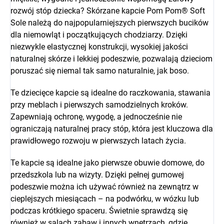
rozwój stóp dziecka? Skórzane kapcie Pom Pom® Soft
Sole należą do najpopularniejszych pierwszych bucików
dla niemowląt i początkujących chodziarzy. Dzięki
niezwykle elastycznej konstrukcji, wysokiej jakości
naturalnej skórze i lekkiej podeszwie, pozwalają dzieciom
poruszać się niemal tak samo naturalnie, jak boso.
Te dziecięce kapcie są idealne do raczkowania, stawania
przy meblach i pierwszych samodzielnych kroków.
Zapewniają ochronę, wygodę, a jednocześnie nie
ograniczają naturalnej pracy stóp, która jest kluczowa dla
prawidłowego rozwoju w pierwszych latach życia.
Te kapcie są idealne jako pierwsze obuwie domowe, do
przedszkola lub na wizyty. Dzięki pełnej gumowej
podeszwie można ich używać również na zewnątrz w
cieplejszych miesiącach – na podwórku, w wózku lub
podczas krótkiego spaceru. Świetnie sprawdzą się
również w salach zabaw i innych wnętrzach, gdzie