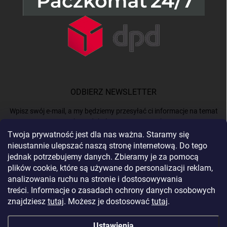
ODBIERZ NEWSLETTER
Wpisz swój e-mail, a my będziemy przesyłać ci informacje na temat
nowych produktów na naszym e-shop.
Twoja prywatność jest dla nas ważna. Staramy się
nieustannie ulepszać naszą stronę internetową. Do tego
E-MAIL
jednak potrzebujemy danych. Zbieramy je za pomocą
plików cookie, które są używane do personalizacji reklam,
analizowania ruchu na stronie i dostosowywania
treści. Informacje o zasadach ochrony danych osobowych
Podając e-mail, akceptujesz
politykę prywatności.
znajdziesz
tutaj
. Możesz je dostosować
tutaj
.
Zaloguj się
Ustawienia