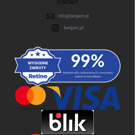
KONTAKT
info
@
bergam.pl
bergam_pl